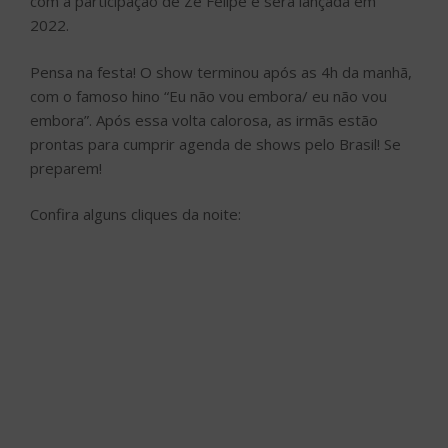
com a participação de Zé Felipe e será lançada em
2022.
Pensa na festa! O show terminou após as 4h da manhã,
com o famoso hino “Eu não vou embora/ eu não vou
embora”. Após essa volta calorosa, as irmãs estão
prontas para cumprir agenda de shows pelo Brasil! Se
preparem!
Confira alguns cliques da noite: