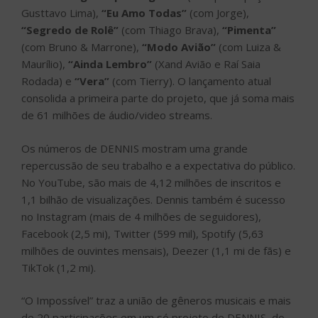
Gusttavo Lima),
“Eu Amo Todas”
(com Jorge),
“Segredo de Rolê”
(com Thiago Brava),
“Pimenta”
(com Bruno & Marrone),
“Modo Avião”
(com Luiza &
Maurílio),
“Ainda Lembro”
(Xand Avião e Raí Saia
Rodada) e
“Vera”
(com Tierry). O lançamento atual
consolida a primeira parte do projeto, que já soma mais
de 61 milhões de áudio/video streams.
Os números de DENNIS mostram uma grande
repercussão de seu trabalho e a expectativa do público.
No YouTube, são mais de 4,12 milhões de inscritos e
1,1 bilhão de visualizações. Dennis também é sucesso
no Instagram (mais de 4 milhões de seguidores),
Facebook (2,5 mi), Twitter (599 mil), Spotify (5,63
milhões de ouvintes mensais), Deezer (1,1 mi de fãs) e
TikTok (1,2 mi).
“O Impossível” traz a união de gêneros musicais e mais
de 20 participações em um só projeto de DENNIS, do