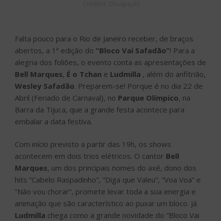
Créditos: Divulgação
Falta pouco para o Rio de Janeiro receber, de braços
abertos, a 1ª edição do
“Bloco Vai Safadão”
! Para a
alegria dos foliões, o evento conta as apresentações de
Bell Marques
,
É o Tchan
e
Ludmilla
, além do anfitrião,
Wesley Safadão
. Preparem-se! Porque é no dia 22 de
Abril (Feriado de Carnaval), no
Parque Olímpico
, na
Barra da Tijuca, que a grande festa acontece para
embalar a data festiva.
Com início previsto a partir das 19h, os shows
acontecem em dois trios elétricos. O cantor
Bell
Marques
, um dos principais nomes do axé, dono dos
hits “Cabelo Raspadinho”, “Diga que Valeu”, “Voa Voa” e
“Não vou chorar”, promete levar toda a sua energia e
animação que são característico ao puxar um bloco. Já
Ludmilla
chega como a grande novidade do “Bloco Vai