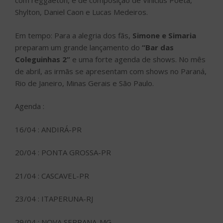
com reggaeton, é de composição de Vinicius Poeta,
Shylton, Daniel Caon e Lucas Medeiros.
Em tempo: Para a alegria dos fãs,
Simone e Simaria
preparam um grande lançamento do
“Bar das
Coleguinhas 2”
e uma forte agenda de shows. No mês
de abril, as irmãs se apresentam com shows no Paraná,
Rio de Janeiro, Minas Gerais e São Paulo.
Agenda :
16/04 : ANDIRÁ-PR
20/04 : PONTA GROSSA-PR
21/04 : CASCAVEL-PR
23/04 : ITAPERUNA-RJ
29/04 : NOVA SERRANA-MG