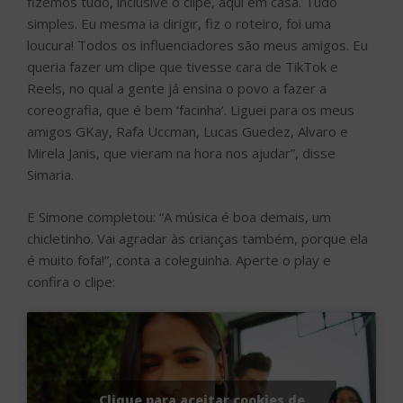
fizemos tudo, inclusive o clipe, aqui em casa. Tudo
simples. Eu mesma ia dirigir, fiz o roteiro, foi uma
loucura! Todos os influenciadores são meus amigos. Eu
queria fazer um clipe que tivesse cara de TikTok e
Reels, no qual a gente já ensina o povo a fazer a
coreografia, que é bem ‘facinha’. Liguei para os meus
amigos GKay, Rafa Uccman, Lucas Guedez, Alvaro e
Mirela Janis, que vieram na hora nos ajudar”, disse
Simaria.
E Simone completou: “A música é boa demais, um
chicletinho. Vai agradar às crianças também, porque ela
é muito fofa!”, conta a coleguinha. Aperte o play e
confira o clipe:
Clique para aceitar cookies de