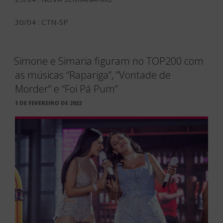
30/04 : CTN-SP
Simone e Simaria figuram no TOP200 com
as músicas “Rapariga”, “Vontade de
Morder” e “Foi Pá Pum”
PUBLICADO
1 DE FEVEREIRO DE 2022
EM