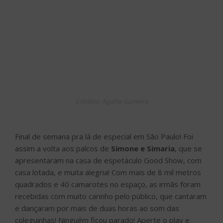
Créditos: Agatha Gameiro
Final de semana pra lá de especial em São Paulo! Foi
assim a volta aos palcos de
Simone e Simaria
, que se
apresentaram na casa de espetáculo Good Show, com
casa lotada, e muita alegria! Com mais de 8 mil metros
quadrados e 40 camarotes no espaço, as irmãs foram
recebidas com muito carinho pelo público, que cantaram
e dançaram por mais de duas horas ao som das
coleguinhas! Ninguém ficou parado! Aperte o play e