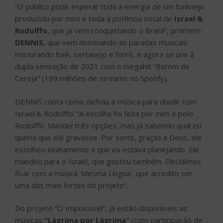
“O público pode esperar toda a energia de um funknejo
produzido por mim e toda a potência vocal de
Israel &
Rodolffo
, que já vem conquistando o Brasil”, promete
DENNIS
, que vem dominando as paradas musicais
misturando funk, sertanejo e forró, e agora se une à
dupla sensação de 2021 com o megahit “Batom de
Cereja” (199 milhões de streams no Spotify).
DENNIS conta como definiu a música para dividir com
Israel & Rodolffo: “A escolha foi feita por mim e pelo
Rodolffo. Mandei três opções, mas já sabendo qual eu
queria que ele gravasse. Por sorte, graças a Deus, ele
escolheu exatamente a que eu estava planejando. Ele
mandou para o Israel, que gostou também. Decidimos
ficar com a música ‘Mesma Língua’, que acredito ser
uma das mais fortes do projeto”.
Do projeto “O Impossível”, já estão disponíveis as
músicas
“Lágrima por Lágrima”
(com participação de