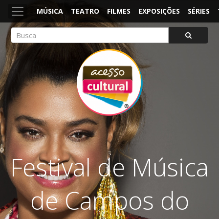
MÚSICA
TEATRO
FILMES
EXPOSIÇÕES
SÉRIES
ACESSO CULTURAL
Arte, Cultura Pop e Entretenimento
Festival de Música
de Campos do