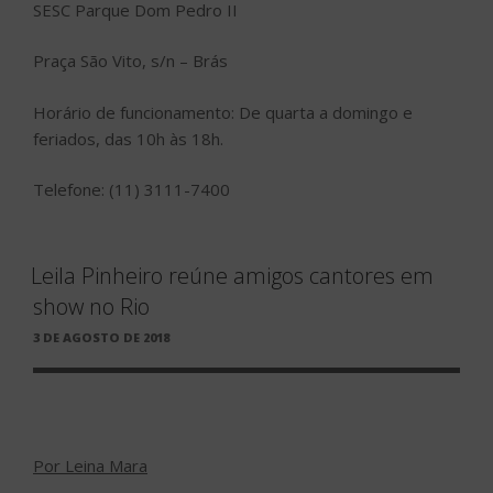
SESC Parque Dom Pedro II
Praça São Vito, s/n – Brás
Horário de funcionamento: De quarta a domingo e
feriados, das 10h às 18h.
Telefone: (11) 3111-7400
Leila Pinheiro reúne amigos cantores em
show no Rio
PUBLICADO
3 DE AGOSTO DE 2018
EM
Por Leina Mara