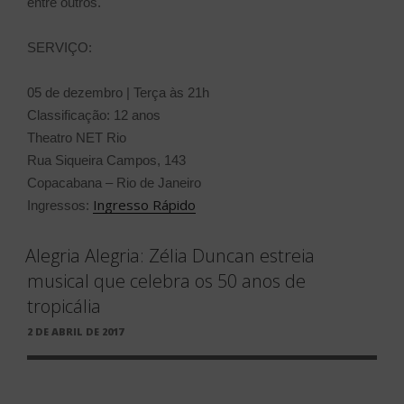
entre outros.
SERVIÇO:
05 de dezembro | Terça às 21h
Classificação: 12 anos
Theatro NET Rio
Rua Siqueira Campos, 143
Copacabana – Rio de Janeiro
Ingresso Rápido
Ingressos:
Alegria Alegria: Zélia Duncan estreia
musical que celebra os 50 anos de
tropicália
PUBLICADO
2 DE ABRIL DE 2017
EM