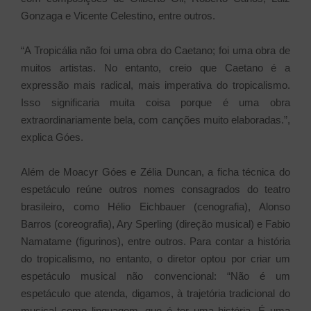
Gonzaga e Vicente Celestino, entre outros.
“A Tropicália não foi uma obra do Caetano; foi uma obra de
muitos artistas. No entanto, creio que Caetano é a
expressão mais radical, mais imperativa do tropicalismo.
Isso significaria muita coisa porque é uma obra
extraordinariamente bela, com canções muito elaboradas.”,
explica Góes.
Além de Moacyr Góes e Zélia Duncan, a ficha técnica do
espetáculo reúne outros nomes consagrados do teatro
brasileiro, como Hélio Eichbauer (cenografia), Alonso
Barros (coreografia), Ary Sperling (direção musical) e Fabio
Namatame (figurinos), entre outros. Para contar a história
do tropicalismo, no entanto, o diretor optou por criar um
espetáculo musical não convencional: “Não é um
espetáculo que atenda, digamos, à trajetória tradicional do
musical como linguagem, que é ter uma história. É uma