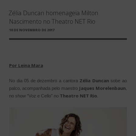
Zélia Duncan homenageia Milton
Nascimento no Theatro NET Rio
PUBLICADO
10 DE NOVEMBRO DE 2017
EM
Por Leina Mara
Zélia Duncan
No dia 05 de dezembro a cantora
sobe ao
Jaques Morelenbaun
palco, acompanhada pelo maestro
,
Theatro NET Rio
no show “Voz e Cello” no
.