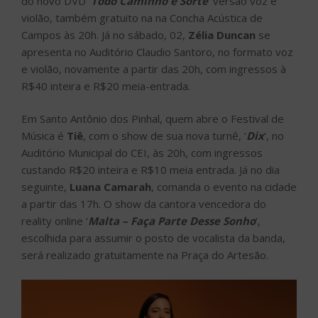
do novo DVD ‘
Todo Caminho é Sorte
‘ versão voz e
violão, também gratuito na na Concha Acústica de
Campos às 20h. Já no sábado, 02,
Zélia Duncan
se
apresenta no Auditório Claudio Santoro, no formato voz
e violão, novamente a partir das 20h, com ingressos à
R$40 inteira e R$20 meia-entrada.
Em Santo Antônio dos Pinhal, quem abre o Festival de
Música é
Tiê
, com o show de sua nova turnê, ‘
Dix
‘, no
Auditório Municipal do CEI, às 20h, com ingressos
custando R$20 inteira e R$10 meia entrada. Já no dia
seguinte,
Luana Camarah
, comanda o evento na cidade
a partir das 17h. O show da cantora vencedora do
reality online ‘
Malta – Faça Parte Desse Sonho
‘,
escolhida para assumir o posto de vocalista da banda,
será realizado gratuitamente na Praça do Artesão.