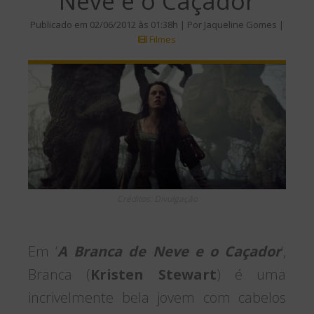
Neve e o Caçador
Publicado em 02/06/2012 às 01:38h | Por Jaqueline Gomes |
Filmes
Créditos: Divulgação
Em ‘
A Branca de Neve e o Caçador
‘,
Branca (
Kristen Stewart
) é uma
incrivelmente bela jovem com cabelos