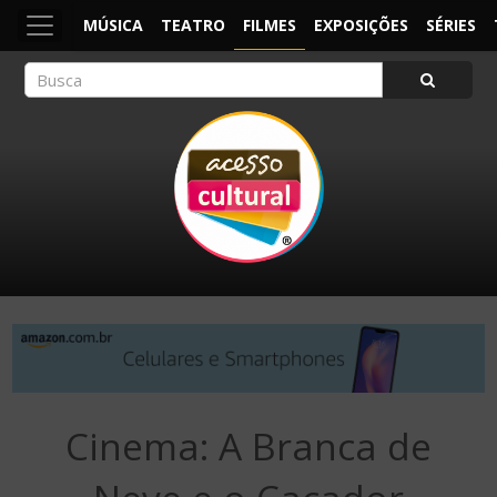
MÚSICA
TEATRO
FILMES
EXPOSIÇÕES
SÉRIES
ACESSO CULTURAL
Arte, Cultura Pop e Entretenimento
Cinema: A Branca de