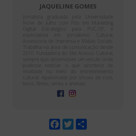
JAQUELINE GOMES
Jornalista graduada pela Universidade
Nove de Julho com Pós em Marketing
Digital Estratégico pela PUC-SP, é
especialista em Jornalismo Cultural,
Assessoria de Imprensa e Mídias Sociais.
Trabalha na área de comunicação desde
2010. Fundadora do Site Acesso Cultural,
sempre quis desenvolver um veículo onde
pudesse noticiar o que acontece de
novidade no meio do entretenimento
cultural. Apaixonada por shows de rock,
livros, filmes, séries e animais.
F
T
S
a
w
h