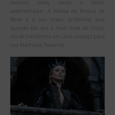
escuros, peles claras, e lábios
avermelhados. A beleza de Branca de
Neve é o seu maior problema, pois
quando ela vira a mais linda de todas,
ela se transforma em uma ameaça para
sua Madrasta, Ravenna.