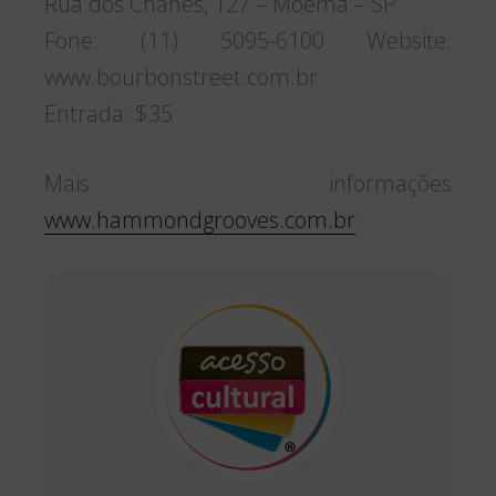
Rua dos Chanés, 127 – Moema – SP
Fone: (11) 5095-6100 Website:
www.bourbonstreet.com.br
Entrada: $35
Mais informações
www.hammondgrooves.com.br