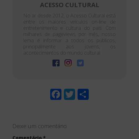
ACESSO CULTURAL
No ar desde 2012, o Acesso Cultural está
entre os maiores veículos on-line de
entretenimento e cultura do país. Com
milhares de pageviews por mês, nosso
lema é informar a todos os públicos,
principalmente aos jovens, os
acontecimentos do mundo cultural.
F
T
S
a
w
h
c
i
a
Deixe um comentário
e
t
r
Comentário
*
b
t
e