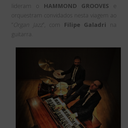
lideram o
HAMMOND GROOVES
e
orquestram convidados nesta viagem ao
“
Organ Jazz
”, com
Filipe Galadri
na
guitarra.