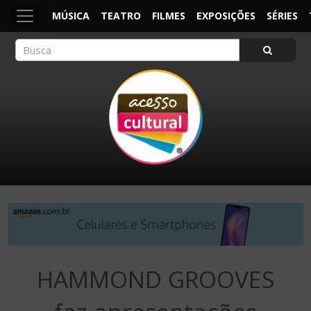
MÚSICA
TEATRO
FILMES
EXPOSIÇÕES
SÉRIES
ACESSO CULTURAL
Arte, Cultura Pop e Entretenimento
HAMMOND GROOVES