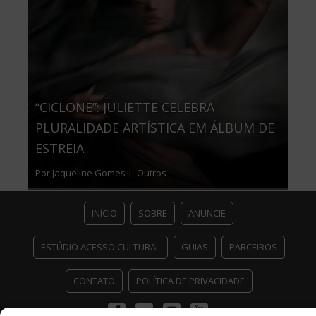
“CICLONE”: JULIETTE CELEBRA
PLURALIDADE ARTÍSTICA EM ÁLBUM DE
ESTREIA
Por Jaqueline Gomes |
Outros
INÍCIO
SOBRE
ANUNCIE
ESTÚDIO ACESSO CULTURAL
GUIAS
PARCEIROS
CONTATO
POLÍTICA DE PRIVACIDADE
Facebook
Twitter
Instagram
Youtube