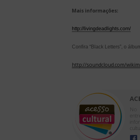
Mais informações:
http://livingdeadlights.com/
Confira “Black Letters”, o álbu
http://soundcloud.com/wikim
AC
No 
entr
info
cultu