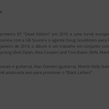
s
:
primeiro EP “Dead Edition” em 2010 e uma turnê europe
assinou com a GB Sound e o agente Doug Gouldstein para l
m janeiro de 2014, o álbum é um trabalho em conjunto co
 Spreng (Bob Dylan, Alice Cooper) and Tom Baker (NIN, Mar
ais e guitarra), Alan Damien (guitarra), Martin Kelly (baixo
rnê ainda este ano para promover o “Black Letters”.