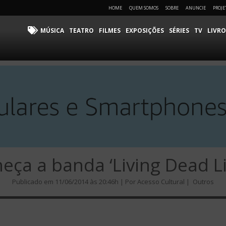
HOME
QUEM SOMOS
SOBRE
ANUNCIE
PROJE
MÚSICA
TEATRO
FILMES
EXPOSIÇÕES
SÉRIES
TV
LIVRO
eça a banda ‘Living Dead Li
Publicado em 11/06/2014 às 20:46h | Por Acesso Cultural |
Outros