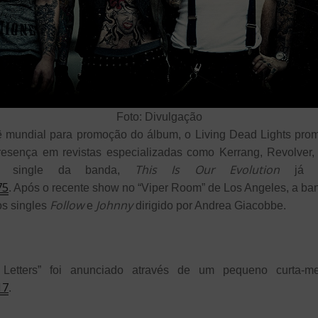
Foto: Divulgação
 mundial para promoção do álbum, o Living Dead Lights prom
esença em revistas especializadas como Kerrang, Revolver,
This Is Our Evolution
iro single da banda,
já te
75
. Após o recente show no “Viper Room” de Los Angeles, a ban
Follow
Johnny
os singles
e
dirigido por Andrea Giacobbe.
Letters” foi anunciado através de um pequeno curta-m
17
.