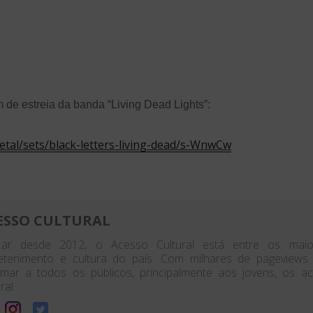
m de estreia da banda “Living Dead Lights”:
etal/sets/black-letters-living-dead/s-WnwCw
ESSO CULTURAL
ar desde 2012, o Acesso Cultural está entre os maior
etenimento e cultura do país. Com milhares de pageview
rmar a todos os públicos, principalmente aos jovens, os 
ral.