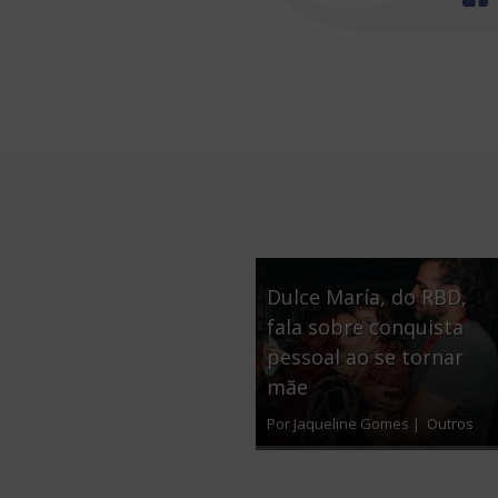
Dulce María, do RBD,
fala sobre conquista
pessoal ao se tornar
mãe
Por Jaqueline Gomes |
Outros