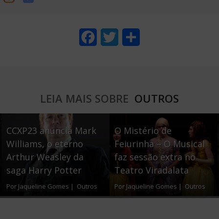
F
T
S
a
w
h
c
i
a
e
t
r
LEIA MAIS SOBRE
OUTROS
b
t
e
o
e
CCXP23 anuncia Mark
O Mistério de
o
r
Williams, o eterno
Feiurinha – O Musical
Arthur Weasley da
faz sessão extra no
k
saga Harry Potter
Teatro Viradalata
Por Jaqueline Gomes |
Outros
Por Jaqueline Gomes |
Outros