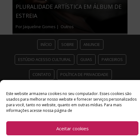
PLURALIDADE ARTÍSTICA EM ÁLBUM DE
ESTREIA
Por Jaqueline Gomes |
Outros
INÍCIO
SOBRE
ANUNCIE
ESTÚDIO ACESSO CULTURAL
GUIAS
PARCEIROS
CONTATO
POLÍTICA DE PRIVACIDADE
Facebook
Twitter
Instagram
Youtube
Este website armazena cookies no seu computador. Esses cookies são
usados ​​para melhorar nosso website e fornecer serviços personalizados
©
Copyright
2026 Acesso Cultural - Arte, Cultura Pop e Entretenimento
para você, tanto no website, quanto em outras mídias. Para mais
Desenvolvido por
Del Vieira
informações acesse nossa página de
Aceitar cookies