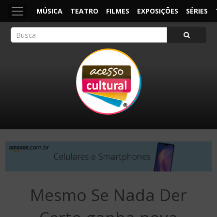
MÚSICA
TEATRO
FILMES
EXPOSIÇÕES
SÉRIES
ACESSO CULTURAL
Arte, Cultura Pop e Entretenimento
Mesmo Se Nada Der