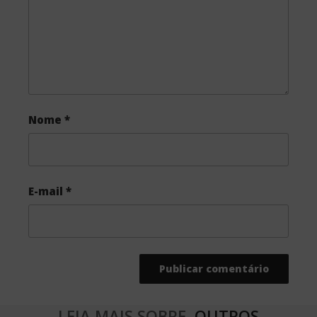
k
Nome
*
E-mail
*
LEIA MAIS SOBRE
OUTROS