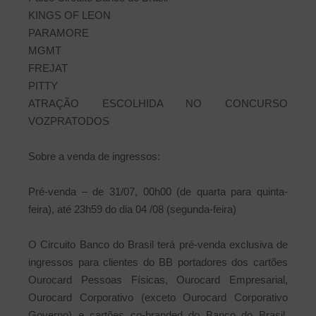
KINGS OF LEON
PARAMORE
MGMT
FREJAT
PITTY
ATRAÇÃO ESCOLHIDA NO CONCURSO
VOZPRATODOS
Sobre a venda de ingressos:
Pré-venda – de 31/07, 00h00 (de quarta para quinta-
feira), até 23h59 do dia 04 /08 (segunda-feira)
O Circuito Banco do Brasil terá pré-venda exclusiva de
ingressos para clientes do BB portadores dos cartões
Ourocard Pessoas Físicas, Ourocard Empresarial,
Ourocard Corporativo (exceto Ourocard Corporativo
Governo) e cartões co-branded do Banco do Brasil,