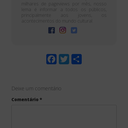
milhares de pageviews por mês, nosso
lema é informar a todos os públicos,
principalmente aos jovens, os
acontecimentos do mundo cultural.
F
T
S
a
w
h
c
i
a
Deixe um comentário
e
t
r
Comentário
*
b
t
e
o
e
o
r