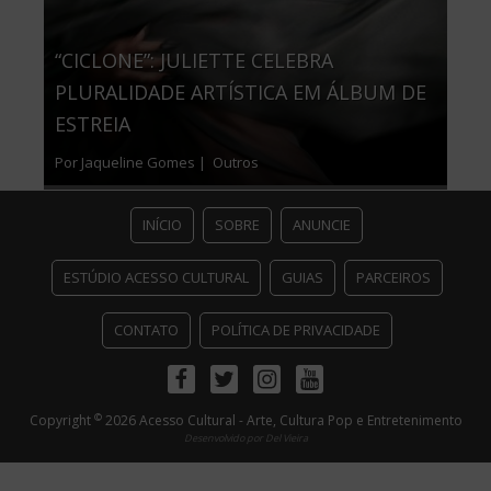
“CICLONE”: JULIETTE CELEBRA
PLURALIDADE ARTÍSTICA EM ÁLBUM DE
ESTREIA
Por Jaqueline Gomes |
Outros
INÍCIO
SOBRE
ANUNCIE
ESTÚDIO ACESSO CULTURAL
GUIAS
PARCEIROS
CONTATO
POLÍTICA DE PRIVACIDADE
Facebook
Twitter
Instagram
Youtube
©
Copyright
2026 Acesso Cultural - Arte, Cultura Pop e Entretenimento
Desenvolvido por
Del Vieira