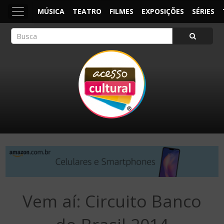
MÚSICA
TEATRO
FILMES
EXPOSIÇÕES
SÉRIES
ACESSO CULTURAL
Arte, Cultura Pop e Entretenimento
Vem aí: Circuito Banco