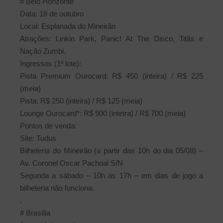
# Belo Horizonte
Data: 18 de outubro
Local: Esplanada do Mineirão
Atrações: Linkin Park, Panic! At The Disco, Titãs e
Nação Zumbi.
Ingressos (1º lote):
Pista Premium Ourocard: R$ 450 (inteira) / R$ 225
(meia)
Pista: R$ 250 (inteira) / R$ 125 (meia)
Lounge Ourocard*: R$ 900 (inteira) / R$ 700 (meia)
Pontos de venda:
Site: Tudus
Bilheteria do Mineirão (a partir das 10h do dia 05/08) –
Av. Coronel Oscar Pachoal S/N
Segunda a sábado – 10h às 17h – em dias de jogo a
bilheteria não funciona.
.
# Brasília