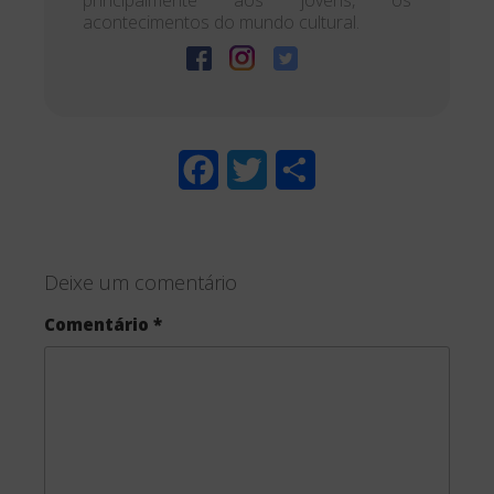
acontecimentos do mundo cultural.
F
T
S
a
w
h
c
i
a
Deixe um comentário
e
t
r
Comentário
*
b
t
e
o
e
o
r
k