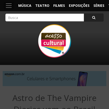
MÚSICA
TEATRO
FILMES
EXPOSIÇÕES
SÉRIES
ACESSO CULTURAL
Arte, Cultura Pop e Entretenimento
Astro de The Vampire