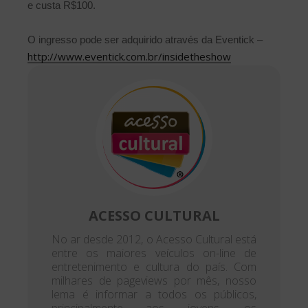
e custa R$100.
O ingresso pode ser adquirido através da Eventick –
http://www.eventick.com.br/insidetheshow
ACESSO CULTURAL
No ar desde 2012, o Acesso Cultural está
entre os maiores veículos on-line de
entretenimento e cultura do país. Com
milhares de pageviews por mês, nosso
lema é informar a todos os públicos,
principalmente aos jovens, os