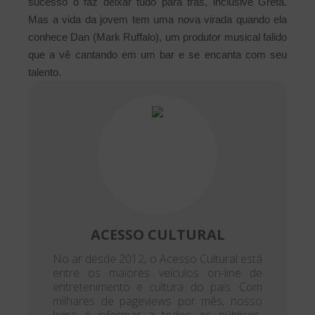
sucesso o faz deixar tudo para trás, inclusive Greta.
Mas a vida da jovem tem uma nova virada quando ela
conhece Dan (Mark Ruffalo), um produtor musical falido
que a vê cantando em um bar e se encanta com seu
talento.
ACESSO CULTURAL
No ar desde 2012, o Acesso Cultural está
entre os maiores veículos on-line de
entretenimento e cultura do país. Com
milhares de pageviews por mês, nosso
lema é informar a todos os públicos,