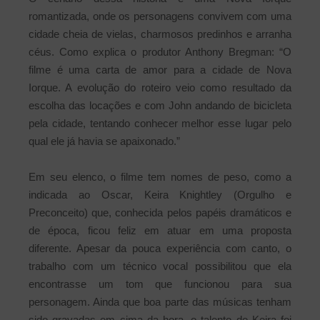
romantizada, onde os personagens convivem com uma
cidade cheia de vielas, charmosos predinhos e arranha
céus. Como explica o produtor Anthony Bregman: “O
filme é uma carta de amor para a cidade de Nova
Iorque. A evolução do roteiro veio como resultado da
escolha das locações e com John andando de bicicleta
pela cidade, tentando conhecer melhor esse lugar pelo
qual ele já havia se apaixonado.”
Em seu elenco, o filme tem nomes de peso, como a
indicada ao Oscar, Keira Knightley (Orgulho e
Preconceito) que, conhecida pelos papéis dramáticos e
de época, ficou feliz em atuar em uma proposta
diferente. Apesar da pouca experiência com canto, o
trabalho com um técnico vocal possibilitou que ela
encontrasse um tom que funcionou para sua
personagem. Ainda que boa parte das músicas tenham
sido gravadas em cima da hora, o talento de Keira foi