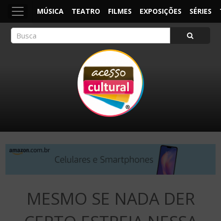
MÚSICA
TEATRO
FILMES
EXPOSIÇÕES
SÉRIES
ACESSO CULTURAL
Arte, Cultura Pop e Entretenimento
MESMO SE NADA DER