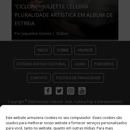
“CICLONE”: JULIETTE CELEBRA
PLURALIDADE ARTÍSTICA EM ÁLBUM DE
ESTREIA
Por Jaqueline Gomes |
Outros
INÍCIO
SOBRE
ANUNCIE
ESTÚDIO ACESSO CULTURAL
GUIAS
PARCEIROS
CONTATO
POLÍTICA DE PRIVACIDADE
Facebook
Twitter
Instagram
Youtube
©
Copyright
2026 Acesso Cultural - Arte, Cultura Pop e Entretenimento
Desenvolvido por
Del Vieira
Este website armazena cookies no seu computador. Esses cookies são
usados ​​para melhorar nosso website e fornecer serviços personalizados
para você, tanto no website, quanto em outras mídias. Para mais