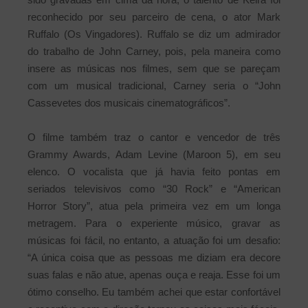
reconhecido por seu parceiro de cena, o ator Mark
Ruffalo (Os Vingadores). Ruffalo se diz um admirador
do trabalho de John Carney, pois, pela maneira como
insere as músicas nos filmes, sem que se pareçam
com um musical tradicional, Carney seria o “John
Cassevetes dos musicais cinematográficos”.
O filme também traz o cantor e vencedor de três
Grammy Awards, Adam Levine (Maroon 5), em seu
elenco. O vocalista que já havia feito pontas em
seriados televisivos como “30 Rock” e “American
Horror Story”, atua pela primeira vez em um longa
metragem. Para o experiente músico, gravar as
músicas foi fácil, no entanto, a atuação foi um desafio:
“A única coisa que as pessoas me diziam era decore
suas falas e não atue, apenas ouça e reaja. Esse foi um
ótimo conselho. Eu também achei que estar confortável