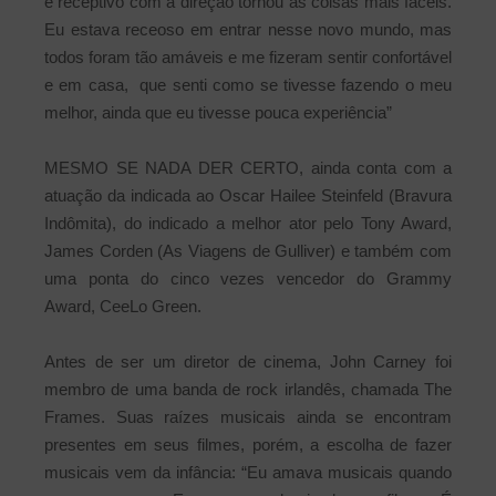
e receptivo com a direção tornou as coisas mais fáceis.
Eu estava receoso em entrar nesse novo mundo, mas
todos foram tão amáveis e me fizeram sentir confortável
e em casa, que senti como se tivesse fazendo o meu
melhor, ainda que eu tivesse pouca experiência”
MESMO SE NADA DER CERTO, ainda conta com a
atuação da indicada ao Oscar Hailee Steinfeld (Bravura
Indômita), do indicado a melhor ator pelo Tony Award,
James Corden (As Viagens de Gulliver) e também com
uma ponta do cinco vezes vencedor do Grammy
Award, CeeLo Green.
Antes de ser um diretor de cinema, John Carney foi
membro de uma banda de rock irlandês, chamada The
Frames. Suas raízes musicais ainda se encontram
presentes em seus filmes, porém, a escolha de fazer
musicais vem da infância: “Eu amava musicais quando