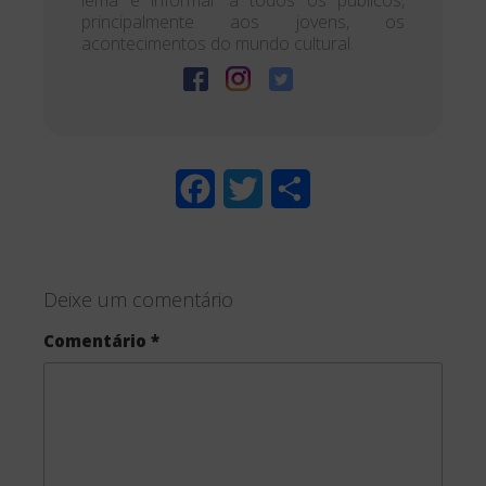
principalmente aos jovens, os
acontecimentos do mundo cultural.
F
T
S
a
w
h
c
i
a
Deixe um comentário
e
t
r
Comentário
*
b
t
e
o
e
o
r
k