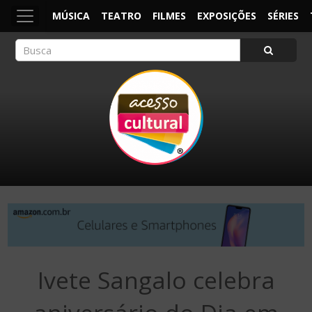
MÚSICA
TEATRO
FILMES
EXPOSIÇÕES
SÉRIES
ACESSO CULTURAL
Arte, Cultura Pop e Entretenimento
Ivete Sangalo celebra