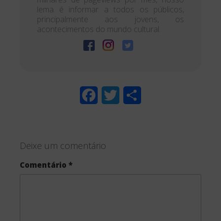
lema é informar a todos os públicos,
principalmente aos jovens, os
acontecimentos do mundo cultural.
F
T
S
a
w
h
c
i
a
Deixe um comentário
e
t
r
Comentário
*
b
t
e
o
e
o
r
k