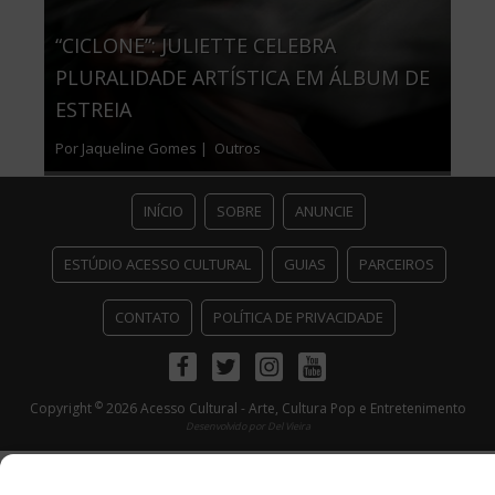
“CICLONE”: JULIETTE CELEBRA
PLURALIDADE ARTÍSTICA EM ÁLBUM DE
ESTREIA
Por Jaqueline Gomes |
Outros
INÍCIO
SOBRE
ANUNCIE
ESTÚDIO ACESSO CULTURAL
GUIAS
PARCEIROS
CONTATO
POLÍTICA DE PRIVACIDADE
Facebook
Twitter
Instagram
Youtube
©
Copyright
2026 Acesso Cultural - Arte, Cultura Pop e Entretenimento
Desenvolvido por
Del Vieira