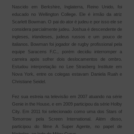
Nascido em Berkshire, Inglaterra, Reino Unido, foi
educado no Wellington College. Ele é irmão da atriz
Scarlett Bowman. O pai do ator é judeu e por isso ele se
considera parcialmente judeu. Joshua é descendente de
ingleses, irlandeses, judeus russos e um pouco de
italianos. Bowman foi jogador de rugby profissional pela
equipe Saracens F.C., porém decidiu interromper a
carreira após sofrer dois deslocamentos de ombro.
Estudou interpretação no Lee Strasberg Institute em
Nova York, entre os colegas estavam Daniela Ruah e
Christiane Seidel.
Fez sua estreia na televisão em 2007 atuando na série
Genie in the House, e em 2009 participou da série Holby
City. Em 2011 foi selecionado como uma dos Stars of
Tomorrow pela Screen International. Além disso,
participou do filme A Super Agente, no papel de
Nicholas, ao lado de Miley Cyrus.