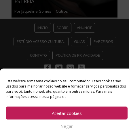
ESTREIA
Por Jaqueline Gomes |
Outros
INÍCIO
SOBRE
ANUNCIE
ESTÚDIO ACESSO CULTURAL
GUIAS
PARCEIROS
CONTATO
POLÍTICA DE PRIVACIDADE
Facebook
Twitter
Instagram
Youtube
©
Copyright
2026 Acesso Cultural - Arte, Cultura Pop e Entretenimento
Este website armazena cookies no seu computador. Esses cookies são
Desenvolvido por
Del Vieira
usados ​​para melhorar nosso website e fornecer serviços personalizados
para você, tanto no website, quanto em outras mídias. Para mais
informações acesse nossa página de
Aceitar cookies
Negar