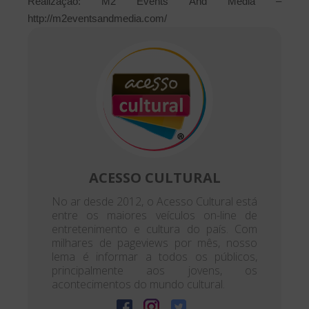
Realização: M2 Events And Media –
http://m2eventsandmedia.com/
ACESSO CULTURAL
No ar desde 2012, o Acesso Cultural está
entre os maiores veículos on-line de
entretenimento e cultura do país. Com
milhares de pageviews por mês, nosso
lema é informar a todos os públicos,
principalmente aos jovens, os
acontecimentos do mundo cultural.