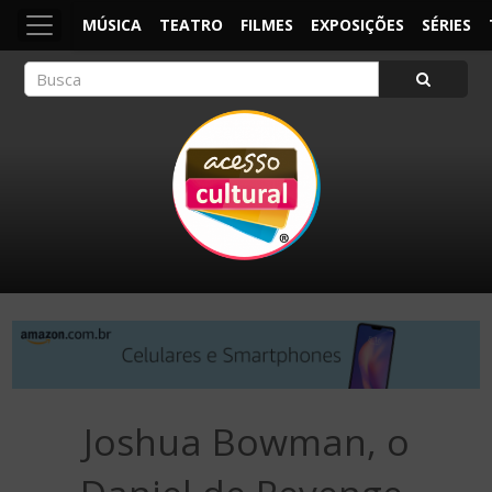
MÚSICA
TEATRO
FILMES
EXPOSIÇÕES
SÉRIES
ACESSO CULTURAL
Arte, Cultura Pop e Entretenimento
Joshua Bowman, o