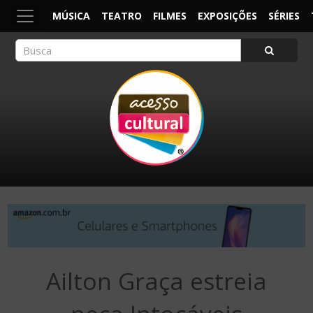
MÚSICA
TEATRO
FILMES
EXPOSIÇÕES
SÉRIES
ACESSO CULTURAL
Arte, Cultura Pop e Entretenimento
Ailton Graça estreia