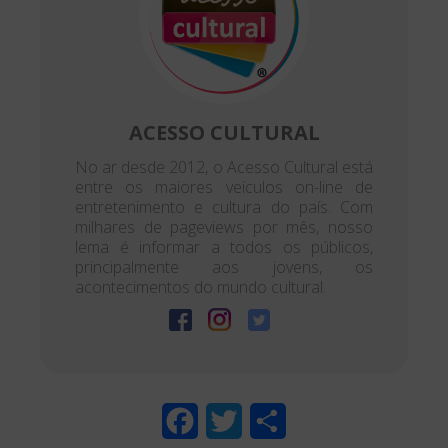
ACESSO CULTURAL
No ar desde 2012, o Acesso Cultural está
entre os maiores veículos on-line de
entretenimento e cultura do país. Com
milhares de pageviews por mês, nosso
lema é informar a todos os públicos,
principalmente aos jovens, os
acontecimentos do mundo cultural.
F
T
S