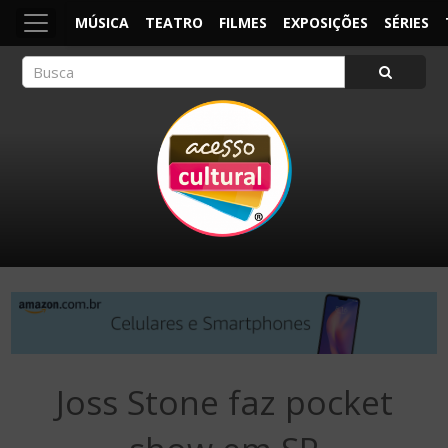
MÚSICA
TEATRO
FILMES
EXPOSIÇÕES
SÉRIES
ACESSO CULTURAL
Arte, Cultura Pop e Entretenimento
Joss Stone faz pocket