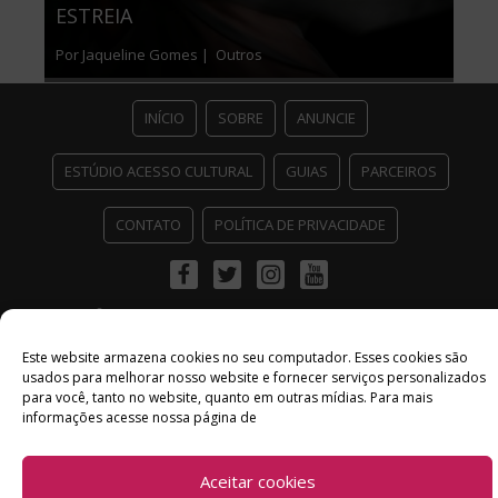
ESTREIA
Por Jaqueline Gomes |
Outros
INÍCIO
SOBRE
ANUNCIE
ESTÚDIO ACESSO CULTURAL
GUIAS
PARCEIROS
CONTATO
POLÍTICA DE PRIVACIDADE
Facebook
Twitter
Instagram
Youtube
©
Copyright
2026 Acesso Cultural - Arte, Cultura Pop e Entretenimento
Desenvolvido por
Del Vieira
Este website armazena cookies no seu computador. Esses cookies são
usados ​​para melhorar nosso website e fornecer serviços personalizados
para você, tanto no website, quanto em outras mídias. Para mais
informações acesse nossa página de
Aceitar cookies