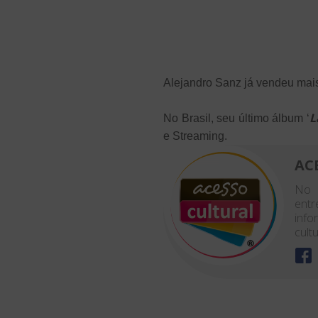
Alejandro Sanz já vendeu mai
L
No Brasil, seu último álbum ‘
e Streaming.
AC
No 
entr
info
cultu