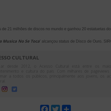
s de 21 milhões de discos no mundo e ganhou 20 estatuetas d
a Musica No Se Toca
’ alcançou status de Disco de Ouro. S
ESSO CULTURAL
ar desde 2012, o Acesso Cultural está entre os maior
etenimento e cultura do país. Com milhares de pageview
rmar a todos os públicos, principalmente aos jovens, os 
ral.
F
T
S