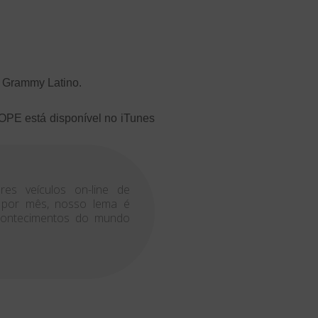
o Grammy Latino.
IROPE
está disponível no iTunes
es veículos on-line de
s por mês, nosso lema é
acontecimentos do mundo