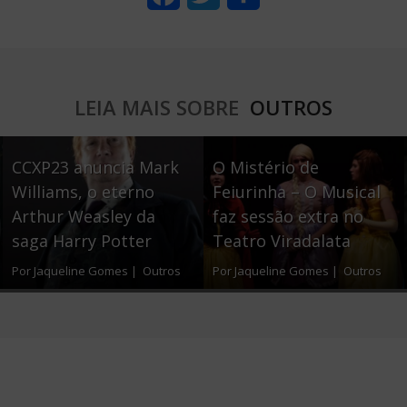
a
w
h
c
i
a
e
t
r
LEIA MAIS SOBRE
OUTROS
b
t
e
o
e
CCXP23 anuncia Mark
O Mistério de
o
r
Williams, o eterno
Feiurinha – O Musical
Arthur Weasley da
faz sessão extra no
k
saga Harry Potter
Teatro Viradalata
Por Jaqueline Gomes |
Outros
Por Jaqueline Gomes |
Outros