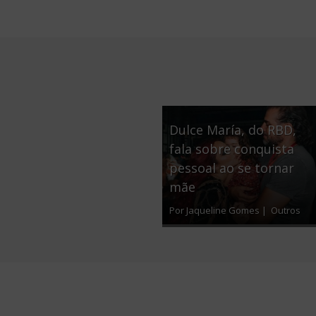
Dulce María, do RBD,
fala sobre conquista
pessoal ao se tornar
mãe
Por Jaqueline Gomes |
Outros