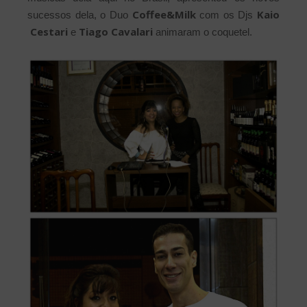
Coffee&Milk
Kaio
sucessos dela, o Duo
com os Djs
Cestari
Tiago Cavalari
e
animaram o coquetel.