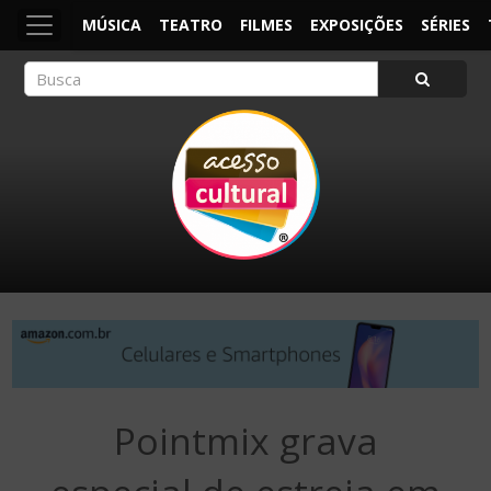
MÚSICA
TEATRO
FILMES
EXPOSIÇÕES
SÉRIES
ACESSO CULTURAL
Arte, Cultura Pop e Entretenimento
Pointmix grava