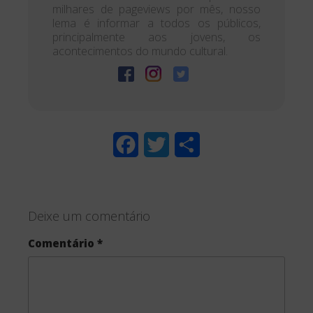
milhares de pageviews por mês, nosso
lema é informar a todos os públicos,
principalmente aos jovens, os
acontecimentos do mundo cultural.
F
T
S
a
w
h
c
i
a
Deixe um comentário
e
t
r
Comentário
*
b
t
e
o
e
o
r