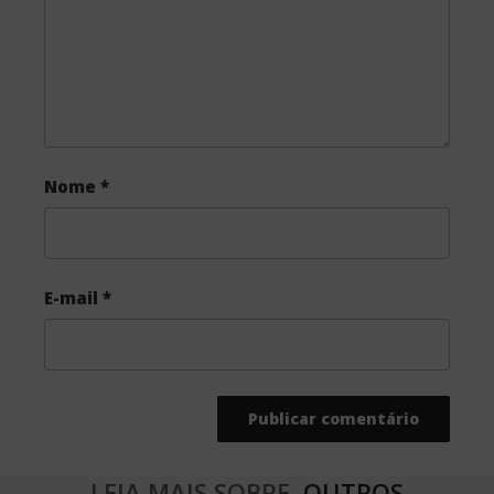
k
Nome
*
E-mail
*
LEIA MAIS SOBRE
OUTROS