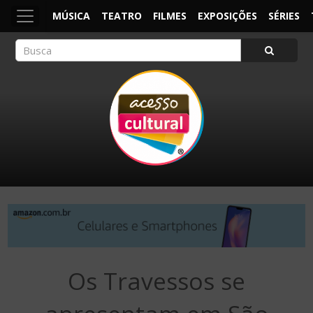
MÚSICA
TEATRO
FILMES
EXPOSIÇÕES
SÉRIES
ACESSO CULTURAL
Arte, Cultura Pop e Entretenimento
Os Travessos se