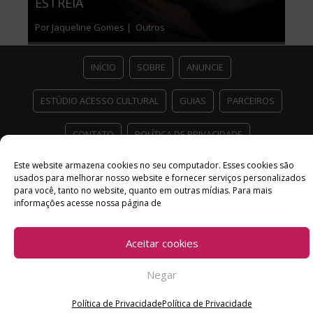
ESTREIA
Por Jaqueline Gomes |
Outros
INÍCIO
SOBRE
ANUNCIE
ESTÚDIO ACESSO CULTURAL
GUIAS
PARCEIROS
CONTATO
POLÍTICA DE PRIVACIDADE
Facebook
Twitter
Instagram
Youtube
Este website armazena cookies no seu computador. Esses cookies são
usados ​​para melhorar nosso website e fornecer serviços personalizados
para você, tanto no website, quanto em outras mídias. Para mais
©
Copyright
2026 Acesso Cultural - Arte, Cultura Pop e Entretenimento
informações acesse nossa página de
Desenvolvido por
Del Vieira
Aceitar cookies
Negar
Política de Privacidade
Política de Privacidade