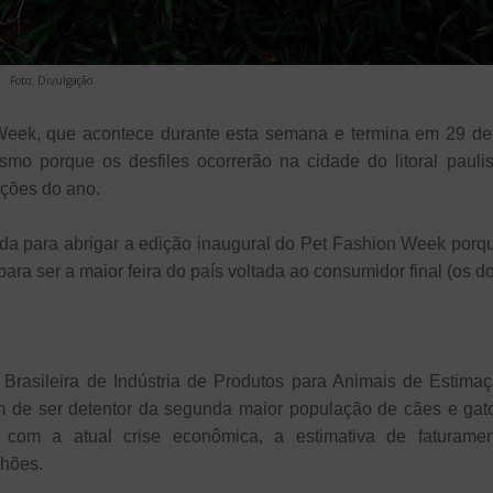
Foto: Divulgação
ek, que acontece durante esta semana e termina em 29 de a
mo porque os desfiles ocorrerão na cidade do litoral pauli
ações do ano.
hida para abrigar a edição inaugural do Pet Fashion Week por
para ser a maior feira do país voltada ao consumidor final (os d
rasileira de Indústria de Produtos para Animais de Estima
de ser detentor da segunda maior população de cães e gato
com a atual crise econômica, a estimativa de faturame
lhões.