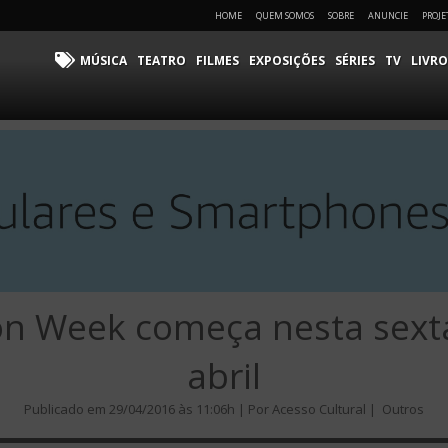
HOME
QUEM SOMOS
SOBRE
ANUNCIE
PROJE
MÚSICA
TEATRO
FILMES
EXPOSIÇÕES
SÉRIES
TV
LIVRO
on Week começa nesta sexta
abril
Publicado em 29/04/2016 às 11:06h | Por Acesso Cultural |
Outros