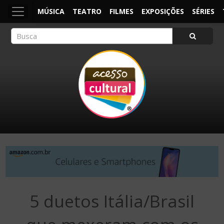
MÚSICA
TEATRO
FILMES
EXPOSIÇÕES
SÉRIES
ACESSO CULTURAL
Arte, Cultura Pop e Entretenimento
5 duetos Itália/Brasil