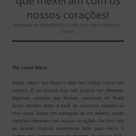
que mexeram com os
nossos corações!
Publicado em 04/04/2016 às 14:07h | Por Acesso Cultural |
Outros
Por Leina Mara
Todos sabem que Brasil e Itália tem muitas coisas em
comum. E na música isso não poderia ser diferente.
Algumas canções que fizeram sucessos no Brasil
foram versões feitas a partir de sucessos italianos ou
vice-versa. Sejam em português ou em italiano, essas
canções mexeram com nossos corações. Por isso, nós
do Acesso Cultural resolvemos listar para vocês 5
duetos para homenagear os amantes da música Italo-