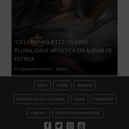
“CICLONE”: JULIETTE CELEBRA
PLURALIDADE ARTÍSTICA EM ÁLBUM DE
ESTREIA
Por Jaqueline Gomes |
Outros
INÍCIO
SOBRE
ANUNCIE
ESTÚDIO ACESSO CULTURAL
GUIAS
PARCEIROS
CONTATO
POLÍTICA DE PRIVACIDADE
Facebook
Twitter
Instagram
Youtube