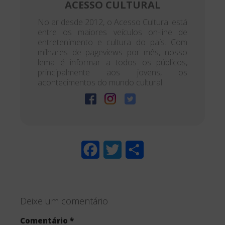
ACESSO CULTURAL
No ar desde 2012, o Acesso Cultural está
entre os maiores veículos on-line de
entretenimento e cultura do país. Com
milhares de pageviews por mês, nosso
lema é informar a todos os públicos,
principalmente aos jovens, os
acontecimentos do mundo cultural.
F
T
S
a
w
h
c
i
a
Deixe um comentário
e
t
r
Comentário
*
b
t
e