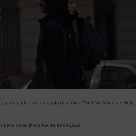
nais para poder curtir a dupla dublando “Ain’t No Mountain Hi
t Like Love (Escolha da Redação):