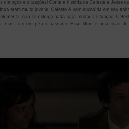
 diálogos e situações! Conta a história de Celeste e Jesse 
inda eram muito jovens. Celeste é bem sucedida em seu trab
temente, não se esforça nada para mudar a situação. Celest
a, mas com um pé no passado. Esse filme é uma lição de