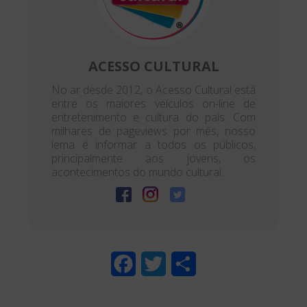
ACESSO CULTURAL
No ar desde 2012, o Acesso Cultural está
entre os maiores veículos on-line de
entretenimento e cultura do país. Com
milhares de pageviews por mês, nosso
lema é informar a todos os públicos,
principalmente aos jovens, os
acontecimentos do mundo cultural.
F
T
S
a
w
h