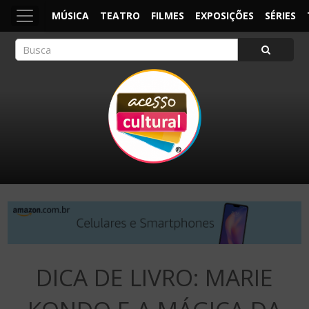
MÚSICA
TEATRO
FILMES
EXPOSIÇÕES
SÉRIES
ACESSO CULTURAL
Arte, Cultura Pop e Entretenimento
DICA DE LIVRO: MARIE