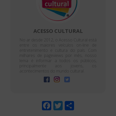
ACESSO CULTURAL
No ar desde 2012, o Acesso Cultural está
entre os maiores veículos on-line de
entretenimento e cultura do país. Com
milhares de pageviews por mês, nosso
lema é informar a todos os públicos,
principalmente aos jovens, os
acontecimentos do mundo cultural.
F
T
S
a
w
h