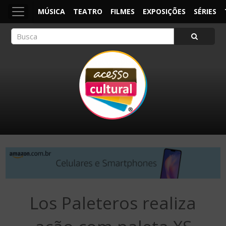
MÚSICA
TEATRO
FILMES
EXPOSIÇÕES
SÉRIES
ACESSO CULTURAL
Arte, Cultura Pop e Entretenimento
Los Paleteros realiza