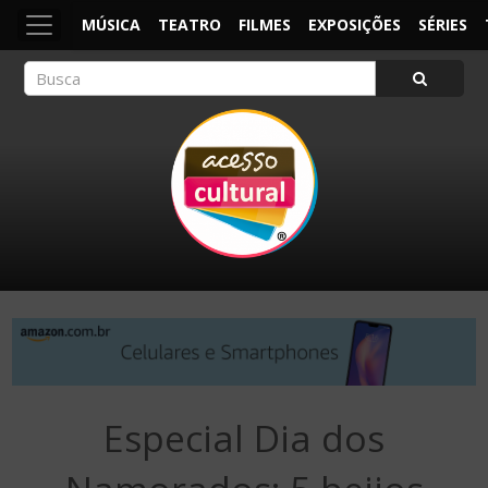
MÚSICA
TEATRO
FILMES
EXPOSIÇÕES
SÉRIES
ACESSO CULTURAL
Arte, Cultura Pop e Entretenimento
Especial Dia dos