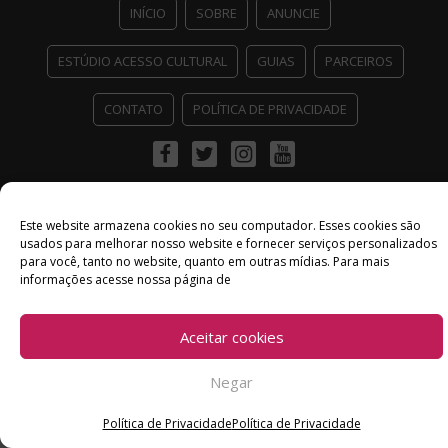
INÍCIO
SOBRE
ANUNCIE
ESTÚDIO ACESSO CULTURAL
GUIAS
PARCEIROS
CONTATO
POLÍTICA DE PRIVACIDADE
Facebook
Twitter
Instagram
Youtube
©
Copyright
2026 Acesso Cultural - Arte, Cultura Pop e Entretenimento
Desenvolvido por
Del Vieira
Este website armazena cookies no seu computador. Esses cookies são
usados ​​para melhorar nosso website e fornecer serviços personalizados
para você, tanto no website, quanto em outras mídias. Para mais
informações acesse nossa página de
Aceitar cookies
Negar
Política de Privacidade
Política de Privacidade