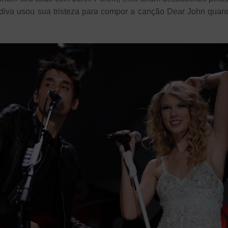
diva usou sua tristeza para compor a canção Dear John quan