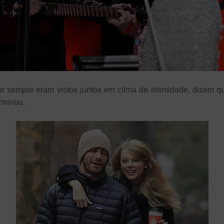
or sempre eram vistos juntos em clima de intimidade, dizem q
rminou.