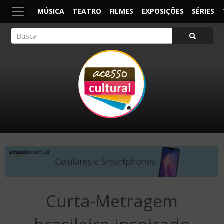
MÚSICA
TEATRO
FILMES
EXPOSIÇÕES
SÉRIES
ACESSO CULTURAL
Arte, Cultura Pop e Entretenimento
Curta-Metragem