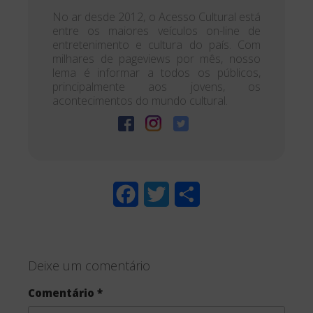
No ar desde 2012, o Acesso Cultural está
entre os maiores veículos on-line de
entretenimento e cultura do país. Com
milhares de pageviews por mês, nosso
lema é informar a todos os públicos,
principalmente aos jovens, os
acontecimentos do mundo cultural.
F
T
S
a
w
h
c
i
a
Deixe um comentário
e
t
r
Comentário
*
b
t
e