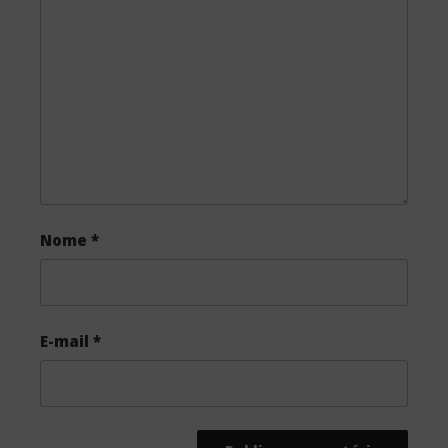
o
e
o
r
k
Nome
*
E-mail
*