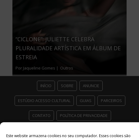
“CICLONE”: JULIETTE CELEBRA
PLURALIDADE ARTÍSTICA EM ÁLBUM DE
ESTREIA
Por Jaqueline Gomes |
Outros
INÍCIO
SOBRE
ANUNCIE
ESTÚDIO ACESSO CULTURAL
GUIAS
PARCEIROS
CONTATO
POLÍTICA DE PRIVACIDADE
Facebook
Twitter
Instagram
Youtube
Este website armazena cookies no seu computador. Esses cookies são