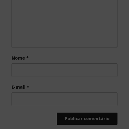
o
r
k
Nome
*
E-mail
*