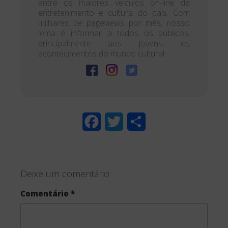
entre os maiores veículos on-line de
entretenimento e cultura do país. Com
milhares de pageviews por mês, nosso
lema é informar a todos os públicos,
principalmente aos jovens, os
acontecimentos do mundo cultural.
F
T
S
a
w
h
c
i
a
Deixe um comentário
e
t
r
Comentário
*
b
t
e
o
e