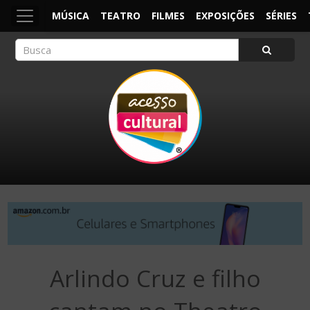
MÚSICA
TEATRO
FILMES
EXPOSIÇÕES
SÉRIES
ACESSO CULTURAL
Arte, Cultura Pop e Entretenimento
Arlindo Cruz e filho