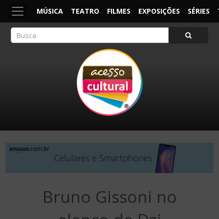
MÚSICA
TEATRO
FILMES
EXPOSIÇÕES
SÉRIES
ACESSO CULTURAL
Arte, Cultura Pop e Entretenimento
Bruno Gissoni no