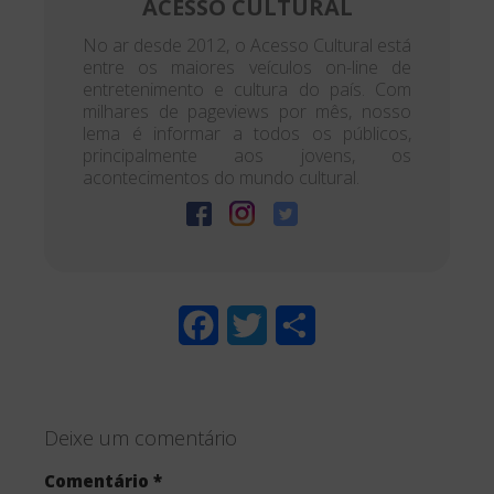
ACESSO CULTURAL
No ar desde 2012, o Acesso Cultural está
entre os maiores veículos on-line de
entretenimento e cultura do país. Com
milhares de pageviews por mês, nosso
lema é informar a todos os públicos,
principalmente aos jovens, os
acontecimentos do mundo cultural.
F
T
S
a
w
h
c
i
a
Deixe um comentário
e
t
r
Comentário
*
b
t
e