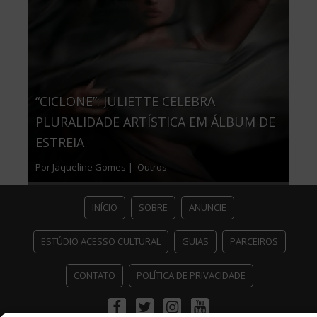
“CICLONE”: JULIETTE CELEBRA
PLURALIDADE ARTÍSTICA EM ÁLBUM DE
ESTREIA
Por Jaqueline Gomes |
Outros
INÍCIO
SOBRE
ANUNCIE
ESTÚDIO ACESSO CULTURAL
GUIAS
PARCEIROS
CONTATO
POLÍTICA DE PRIVACIDADE
Facebook
Twitter
Instagram
Youtube