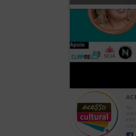
AC
No 
entr
info
cultu