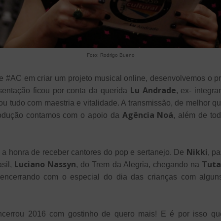
Foto: Rodrigo Bueno
e #AC em criar um projeto musical online, desenvolvemos o 
Lu Andrade
sentação ficou por conta da querida
, ex- integr
u tudo com maestria e vitalidade. A transmissão, de melhor qual
Agência Noá
rodução contamos com o apoio da
, além de to
Nikki
 a honra de receber cantores do pop e sertanejo. De
, p
Luciano Nassyn
Tuta
asil,
, do Trem da Alegria, chegando na
 encerrando com o especial do dia das crianças com alguns
ncerrou 2016 com gostinho de quero mais! E é por isso q