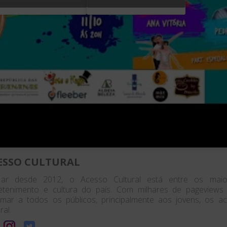
ESSO CULTURAL
ar desde 2012, o Acesso Cultural está entre os maior
etenimento e cultura do país. Com milhares de pageview
rmar a todos os públicos, principalmente aos jovens, os 
ral.