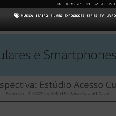
HOME
QUEM SOMOS
SOBRE
ANUNCIE
PROJE
MÚSICA
TEATRO
FILMES
EXPOSIÇÕES
SÉRIES
TV
LIVRO
spectiva: Estúdio Acesso Cu
Publicado em 31/12/2016 às 00:42h | Por Acesso Cultural |
Outros