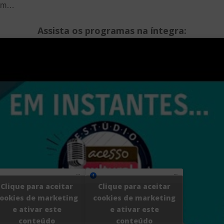
dem…
Assista os programas na íntegra:
Clique para aceitar
Clique para aceitar
ookies de marketing
cookies de marketing
e ativar este
e ativar este
conteúdo
conteúdo