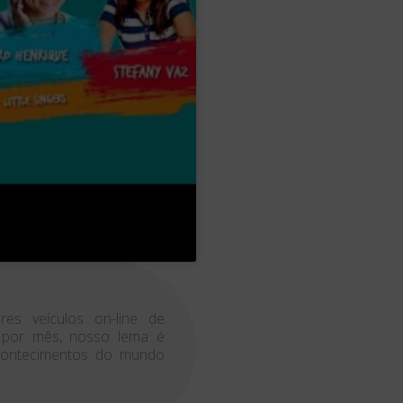
es veículos on-line de
s por mês, nosso lema é
acontecimentos do mundo