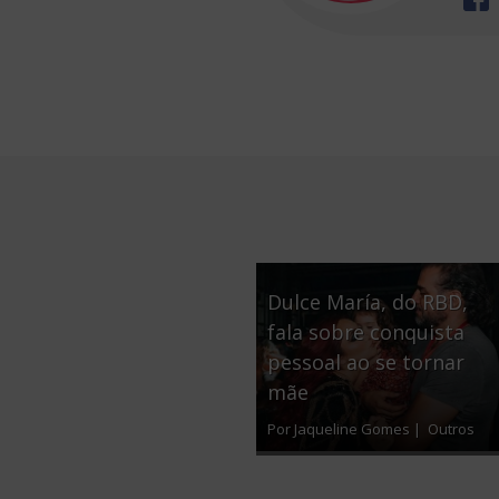
Dulce María, do RBD,
fala sobre conquista
pessoal ao se tornar
mãe
Por Jaqueline Gomes |
Outros