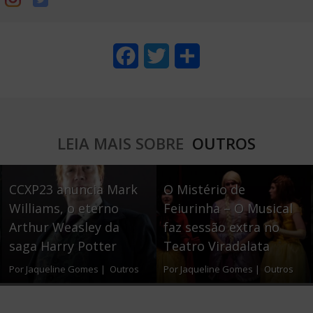
F
T
S
a
w
h
c
i
a
e
t
r
LEIA MAIS SOBRE
OUTROS
b
t
e
o
e
CCXP23 anuncia Mark
O Mistério de
o
r
Williams, o eterno
Feiurinha – O Musical
Arthur Weasley da
faz sessão extra no
k
saga Harry Potter
Teatro Viradalata
Por Jaqueline Gomes |
Outros
Por Jaqueline Gomes |
Outros