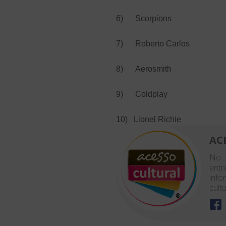
6) Scorpions
7) Roberto Carlos
8) Aerosmith
9) Coldplay
10) Lionel Richie
AC
No 
entr
info
cultu