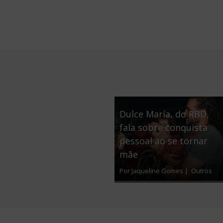
Dulce María, do RBD,
fala sobre conquista
pessoal ao se tornar
mãe
Por Jaqueline Gomes |
Outros