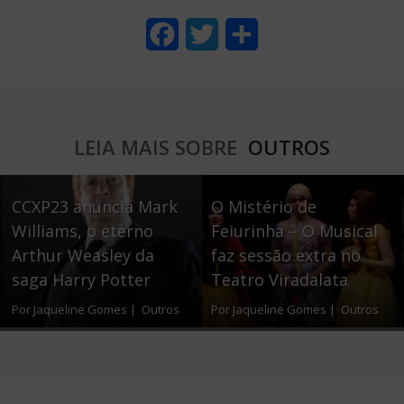
F
T
S
a
w
h
c
i
a
e
t
r
LEIA MAIS SOBRE
OUTROS
b
t
e
o
e
CCXP23 anuncia Mark
O Mistério de
o
r
Williams, o eterno
Feiurinha – O Musical
Arthur Weasley da
faz sessão extra no
k
saga Harry Potter
Teatro Viradalata
Por Jaqueline Gomes |
Outros
Por Jaqueline Gomes |
Outros