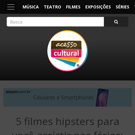
MÚSICA
TEATRO
FILMES
EXPOSIÇÕES
SÉRIES
ACESSO CULTURAL
Arte, Cultura Pop e Entretenimento
5 filmes hipsters para