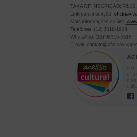
TAXA DE INSCRIÇÃO: R$ 30,
oficinavi
Link para inscrição:
www.
Mais informações no site:
Telefones: (12) 3018-1918
WhatsApp: (12) 98315-5515
E-mail: contato@oficinavivap
AC
No 
entr
info
cultu