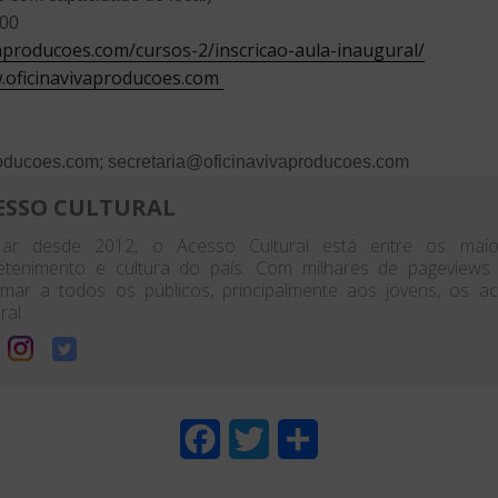
00
vaproducoes.com/cursos-2/inscricao-aula-inaugural/
oficinavivaproducoes.com
roducoes.com; secretaria@oficinavivaproducoes.com
ESSO CULTURAL
ar desde 2012, o Acesso Cultural está entre os maior
etenimento e cultura do país. Com milhares de pageview
rmar a todos os públicos, principalmente aos jovens, os 
ral.
F
T
S
a
w
h