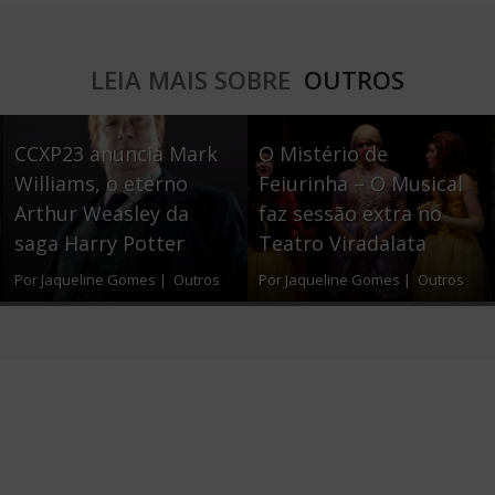
c
i
a
e
t
r
LEIA MAIS SOBRE
OUTROS
b
t
e
o
e
CCXP23 anuncia Mark
O Mistério de
o
r
Williams, o eterno
Feiurinha – O Musical
Arthur Weasley da
faz sessão extra no
k
saga Harry Potter
Teatro Viradalata
Por Jaqueline Gomes |
Outros
Por Jaqueline Gomes |
Outros