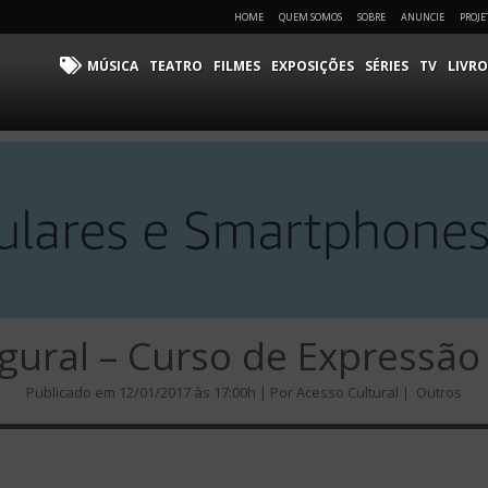
HOME
QUEM SOMOS
SOBRE
ANUNCIE
PROJE
MÚSICA
TEATRO
FILMES
EXPOSIÇÕES
SÉRIES
TV
LIVRO
gural – Curso de Expressão
Publicado em 12/01/2017 às 17:00h | Por Acesso Cultural |
Outros