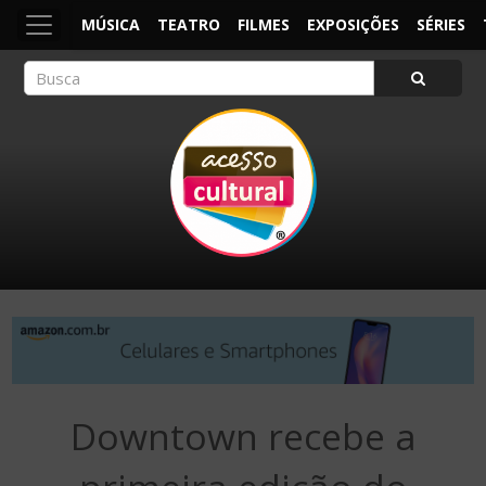
MÚSICA
TEATRO
FILMES
EXPOSIÇÕES
SÉRIES
ACESSO CULTURAL
Arte, Cultura Pop e Entretenimento
Downtown recebe a