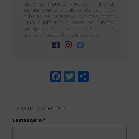
entre os maiores veículos on-line de
entretenimento e cultura do país. Com
milhares de pageviews por mês, nosso
lema é informar a todos os públicos,
principalmente aos jovens, os
acontecimentos do mundo cultural.
F
T
S
a
w
h
c
i
a
Deixe um comentário
e
t
r
Comentário
*
b
t
e
o
e