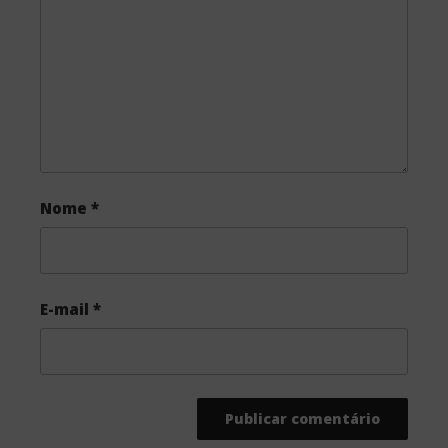
o
r
k
Nome
*
E-mail
*