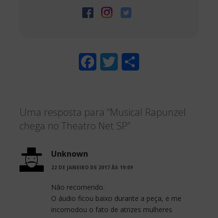
F
T
S
a
w
h
c
i
a
Uma resposta para “Musical Rapunzel
e
t
r
chega no Theatro Net SP”
b
t
e
o
e
Unknown
o
r
22 DE JANEIRO DE 2017 ÀS 19:09
k
Não recomendo.
O áudio ficou baixo durante a peça, e me
incomodou o fato de atrizes mulheres