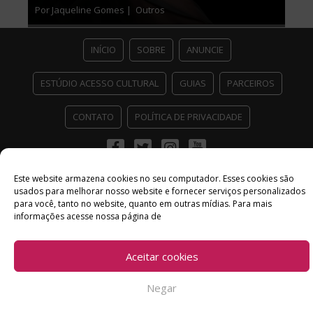
Por Jaqueline Gomes |
Outros
INÍCIO
SOBRE
ANUNCIE
ESTÚDIO ACESSO CULTURAL
GUIAS
PARCEIROS
CONTATO
POLÍTICA DE PRIVACIDADE
Facebook
Twitter
Instagram
Youtube
©
Copyright
2026 Acesso Cultural - Arte, Cultura Pop e Entretenimento
Este website armazena cookies no seu computador. Esses cookies são
Desenvolvido por
Del Vieira
usados ​​para melhorar nosso website e fornecer serviços personalizados
para você, tanto no website, quanto em outras mídias. Para mais
informações acesse nossa página de
Aceitar cookies
Negar