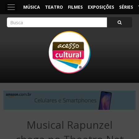
MÚSICA
TEATRO
FILMES
EXPOSIÇÕES
SÉRIES
ACESSO CULTURAL
Arte, Cultura Pop e Entretenimento
Musical Rapunzel