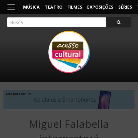
MÚSICA
TEATRO
FILMES
EXPOSIÇÕES
SÉRIES
ACESSO CULTURAL
Arte, Cultura Pop e Entretenimento
Miguel Falabella