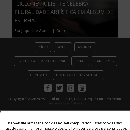
“CICLONE”: JULIETTE CELEBRA
PLURALIDADE ARTÍSTICA EM ÁLBUM DE
ESTREIA
Por Jaqueline Gomes |
Outros
INÍCIO
SOBRE
ANUNCIE
ESTÚDIO ACESSO CULTURAL
GUIAS
PARCEIROS
CONTATO
POLÍTICA DE PRIVACIDADE
Facebook
Twitter
Instagram
Youtube
©
Copyright
2026 Acesso Cultural - Arte, Cultura Pop e Entretenimento
Desenvolvido por
Del Vieira
Este website armazena cookies no seu computador. Esses cookies são
usados ​​para melhorar nosso website e fornecer serviços personalizados