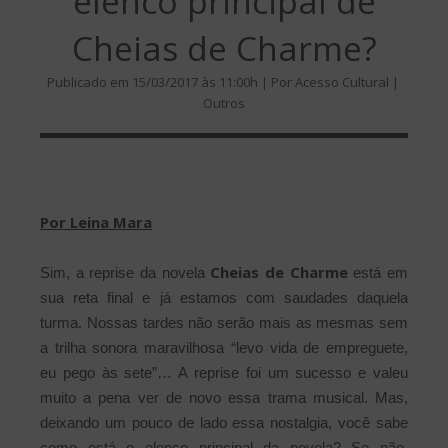
elenco principal de
Cheias de Charme?
Publicado em 15/03/2017 às 11:00h | Por Acesso Cultural |
Outros
Por Leina Mara
Cheias de Charme
Sim, a reprise da novela
está em
sua reta final e já estamos com saudades daquela
turma. Nossas tardes não serão mais as mesmas sem
a trilha sonora maravilhosa “levo vida de empreguete,
eu pego às sete”… A reprise foi um sucesso e valeu
muito a pena ver de novo essa trama musical. Mas,
deixando um pouco de lado essa nostalgia, você sabe
como está o elenco principal da novela? Se não,