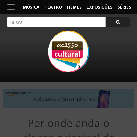
MÚSICA
TEATRO
FILMES
EXPOSIÇÕES
SÉRIES
ACESSO CULTURAL
Arte, Cultura Pop e Entretenimento
Por onde anda o