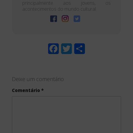
principalmente aos jovens, os
acontecimentos do mundo cultural.
F
T
S
a
w
h
c
i
a
Deixe um comentário
e
t
r
Comentário
*
b
t
e
o
e
o
r
k