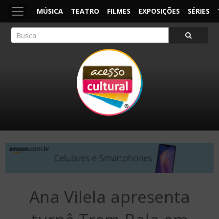
MÚSICA
TEATRO
FILMES
EXPOSIÇÕES
SÉRIES
ACESSO CULTURAL
Arte, Cultura Pop e Entretenimento
Ana Vilela apresenta