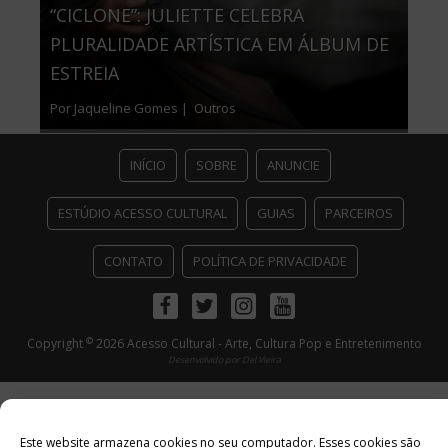
“CICLONE”: JULIETTE CELEBRA
PLURALIDADE ARTÍSTICA EM ÁLBUM DE
ESTREIA
Por Jaqueline Gomes |
Outros
INÍCIO
SOBRE
ANUNCIE
ESTÚDIO ACESSO CULTURAL
GUIAS
PARCEIROS
CONTATO
POLÍTICA DE PRIVACIDADE
Facebook
Twitter
Instagram
Youtube
©
Copyright
2026 Acesso Cultural - Arte, Cultura Pop e Entretenimento
Desenvolvido por
Del Vieira
Este website armazena cookies no seu computador. Esses cookies são