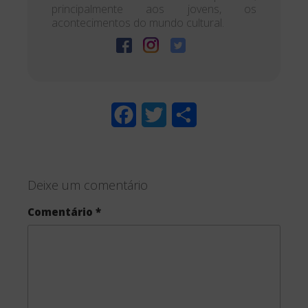
principalmente aos jovens, os
acontecimentos do mundo cultural.
F
T
S
a
w
h
c
i
a
Deixe um comentário
e
t
r
Comentário
*
b
t
e
o
e
o
r
k