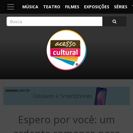
MÚSICA
TEATRO
FILMES
EXPOSIÇÕES
SÉRIES
ACESSO CULTURAL
Arte, Cultura Pop e Entretenimento
Espero por você: um