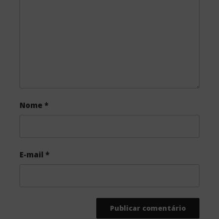
o
r
k
Nome
*
E-mail
*