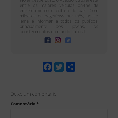
entre os maiores veículos on-line de
entretenimento e cultura do país. Com
milhares de pageviews por mês, nosso
lema é informar a todos os públicos,
principalmente aos jovens, os
acontecimentos do mundo cultural.
F
T
S
a
w
h
c
i
a
Deixe um comentário
e
t
r
Comentário
*
b
t
e
o
e