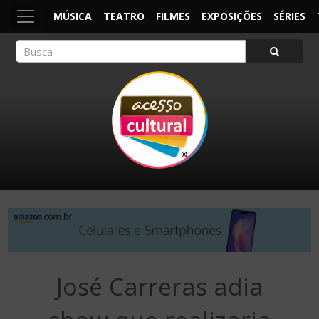
MÚSICA
TEATRO
FILMES
EXPOSIÇÕES
SÉRIES
ACESSO CULTURAL
Arte, Cultura Pop e Entretenimento
José Carreras adia