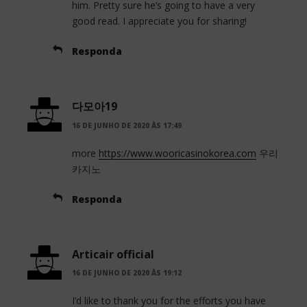
him. Pretty sure he’s going to have a very
good read. I appreciate you for sharing!
Responda
다모아19
16 DE JUNHO DE 2020 ÀS 17:49
more
https://www.wooricasinokorea.com
우리
카지노
Responda
Articair official
16 DE JUNHO DE 2020 ÀS 19:12
I’d like to thank you for the efforts you have