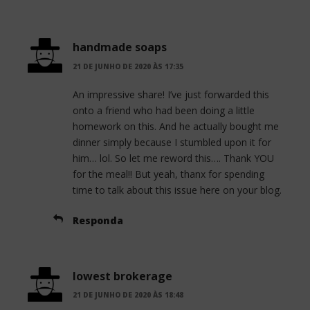
handmade soaps
21 DE JUNHO DE 2020 ÀS 17:35
An impressive share! I’ve just forwarded this
onto a friend who had been doing a little
homework on this. And he actually bought me
dinner simply because I stumbled upon it for
him… lol. So let me reword this…. Thank YOU
for the meal!! But yeah, thanx for spending
time to talk about this issue here on your blog.
Responda
lowest brokerage
21 DE JUNHO DE 2020 ÀS 18:48