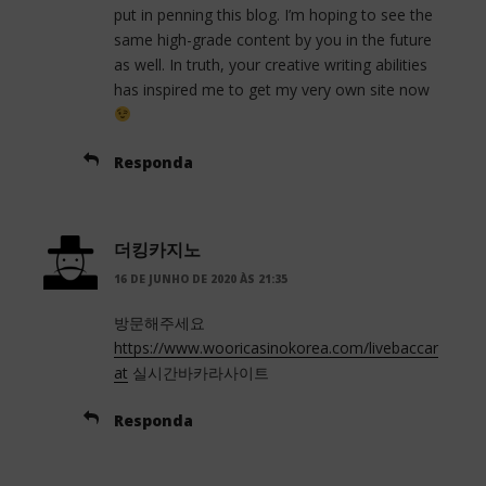
put in penning this blog. I’m hoping to see the
same high-grade content by you in the future
as well. In truth, your creative writing abilities
has inspired me to get my very own site now
Responda
더킹카지노
16 DE JUNHO DE 2020 ÀS 21:35
방문해주세요
https://www.wooricasinokorea.com/livebaccar
at
실시간바카라사이트
Responda