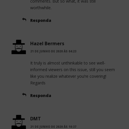
comments. But so what, it was still
worthwhile.
Responda
Hazel Bermers
21 DE JUNHO DE 2020 ÀS 04:23
It truly is almost unthinkable to see well-
informed viewers on this issue, still you seem
like you realize whatever you’re covering!
Regards
Responda
DMT
21 DE JUNHO DE 2020 ÀS 10:37