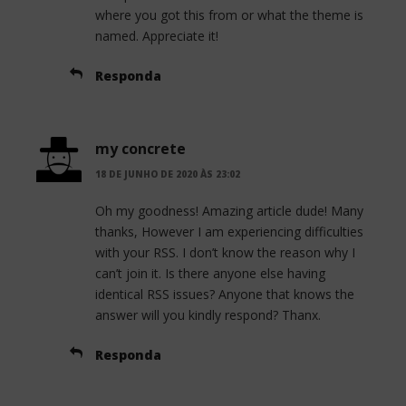
where you got this from or what the theme is
named. Appreciate it!
Responda
my concrete
18 DE JUNHO DE 2020 ÀS 23:02
Oh my goodness! Amazing article dude! Many
thanks, However I am experiencing difficulties
with your RSS. I don’t know the reason why I
can’t join it. Is there anyone else having
identical RSS issues? Anyone that knows the
answer will you kindly respond? Thanx.
Responda