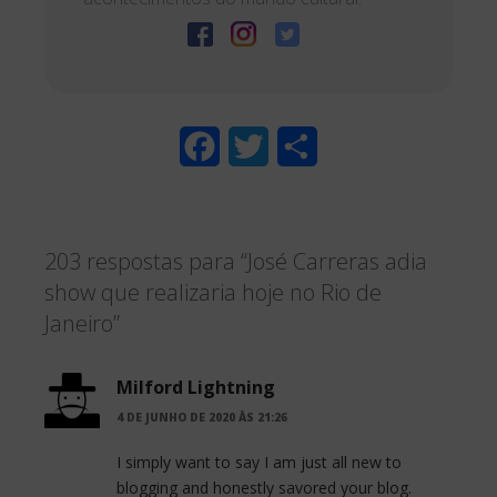
F
T
S
a
w
h
c
i
a
203 respostas para “José Carreras adia
e
t
r
show que realizaria hoje no Rio de
b
t
e
Janeiro”
o
e
o
r
Milford Lightning
4 DE JUNHO DE 2020 ÀS 21:26
k
I simply want to say I am just all new to
blogging and honestly savored your blog.