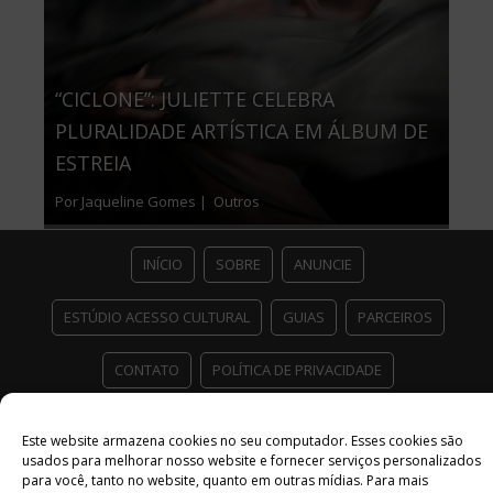
“CICLONE”: JULIETTE CELEBRA
PLURALIDADE ARTÍSTICA EM ÁLBUM DE
ESTREIA
Por Jaqueline Gomes |
Outros
INÍCIO
SOBRE
ANUNCIE
ESTÚDIO ACESSO CULTURAL
GUIAS
PARCEIROS
CONTATO
POLÍTICA DE PRIVACIDADE
Facebook
Twitter
Instagram
Youtube
Este website armazena cookies no seu computador. Esses cookies são
©
Copyright
2026 Acesso Cultural - Arte, Cultura Pop e Entretenimento
usados ​​para melhorar nosso website e fornecer serviços personalizados
Desenvolvido por
Del Vieira
para você, tanto no website, quanto em outras mídias. Para mais