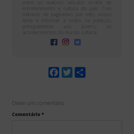
entre os maiores veículos on-line de
entretenimento e cultura do país. Com
milhares de pageviews por mês, nosso
lema é informar a todos os públicos,
principalmente aos jovens, os
acontecimentos do mundo cultural.
F
T
S
a
w
h
c
i
a
Deixe um comentário
e
t
r
Comentário
*
b
t
e
o
e