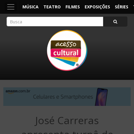
MÚSICA
TEATRO
FILMES
EXPOSIÇÕES
SÉRIES
ACESSO CULTURAL
Arte, Cultura Pop e Entretenimento
José Carreras