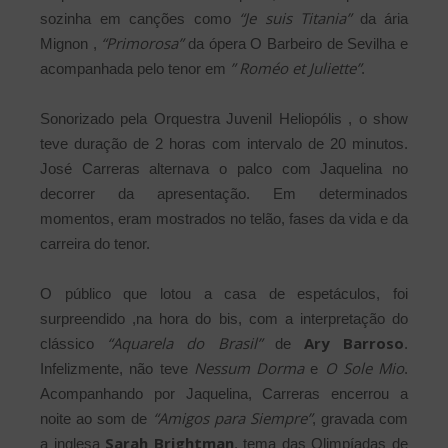
“Je suis Titania”
sozinha em canções como
da ária
“Primorosa”
Mignon ,
da ópera O Barbeiro de Sevilha e
” Roméo et Juliette”
acompanhada pelo tenor em
.
Sonorizado pela Orquestra Juvenil Heliopólis , o show
teve duração de 2 horas com intervalo de 20 minutos.
José Carreras alternava o palco com Jaquelina no
decorrer da apresentação. Em determinados
momentos, eram mostrados no telão, fases da vida e da
carreira do tenor.
O público que lotou a casa de espetáculos, foi
surpreendido ,na hora do bis, com a interpretação do
“Aquarela do Brasil”
Ary Barroso
clássico
de
.
Nessum Dorma
O Sole Mio
Infelizmente, não teve
e
.
Acompanhando por Jaquelina, Carreras encerrou a
“Amigos para Siempre”
noite ao som de
, gravada com
Sarah Brightman
a inglesa
, tema das Olimpíadas de