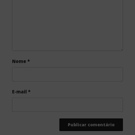
o
r
k
Nome
*
E-mail
*