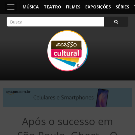
MÚSICA
TEATRO
FILMES
EXPOSIÇÕES
SÉRIES
ACESSO CULTURAL
Arte, Cultura Pop e Entretenimento
Após o sucesso em