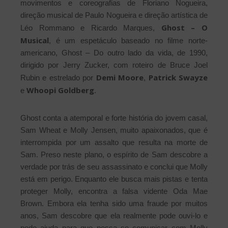
movimentos e coreografias de Floriano Nogueira,
direção musical de Paulo Nogueira e direção artística de
Ghost – O
Léo Rommano e Ricardo Marques,
Musical
, é um espetáculo baseado no filme norte-
americano, Ghost – Do outro lado da vida, de 1990,
dirigido por Jerry Zucker, com roteiro de Bruce Joel
Demi Moore
Patrick Swayze
Rubin e estrelado por
,
Whoopi Goldberg
e
.
Ghost conta a atemporal e forte história do jovem casal,
Sam Wheat e Molly Jensen, muito apaixonados, que é
interrompida por um assalto que resulta na morte de
Sam. Preso neste plano, o espírito de Sam descobre a
verdade por trás de seu assassinato e conclui que Molly
está em perigo. Enquanto ele busca mais pistas e tenta
proteger Molly, encontra a falsa vidente Oda Mae
Brown. Embora ela tenha sido uma fraude por muitos
anos, Sam descobre que ela realmente pode ouvi-lo e
pede ajuda para que possa se comunicar com Molly