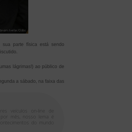
sua parte física está sendo
scutido.
umas lágrimas!) ao público de
egunda a sábado, na faixa das
es veículos on-line de
s por mês, nosso lema é
acontecimentos do mundo