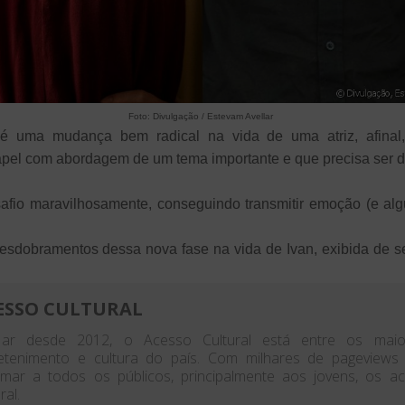
Foto: Divulgação / Estevam Avellar
é uma mudança bem radical na vida de uma atriz, afinal, 
pel com abordagem de um tema importante e que precisa ser di
afio maravilhosamente, conseguindo transmitir emoção (e alg
sdobramentos dessa nova fase na vida de Ivan, exibida de s
ESSO CULTURAL
ar desde 2012, o Acesso Cultural está entre os maior
etenimento e cultura do país. Com milhares de pageview
rmar a todos os públicos, principalmente aos jovens, os 
ral.