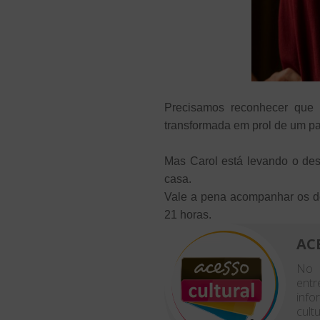
Precisamos reconhecer que 
transformada em prol de um pa
Mas Carol está levando o des
casa.
Vale a pena acompanhar os de
21 horas.
AC
No 
entr
info
cultu