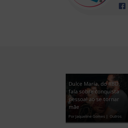
Dulce María, do RBD,
fala sobre conquista
pessoal ao se tornar
mãe
Por Jaqueline Gomes |
Outros