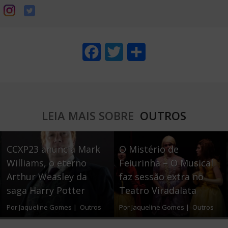
F
T
S
a
w
h
c
i
a
e
t
r
LEIA MAIS SOBRE
OUTROS
b
t
e
o
e
CCXP23 anuncia Mark
O Mistério de
o
r
Williams, o eterno
Feiurinha – O Musical
Arthur Weasley da
faz sessão extra no
k
saga Harry Potter
Teatro Viradalata
Por Jaqueline Gomes |
Outros
Por Jaqueline Gomes |
Outros