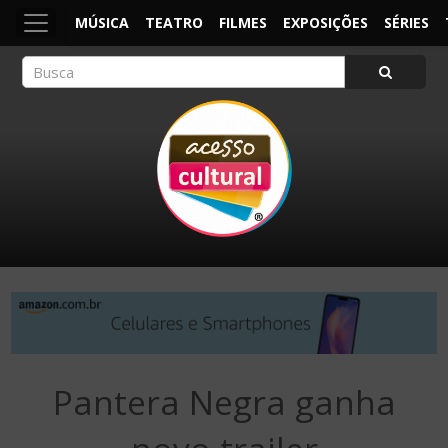
MÚSICA
TEATRO
FILMES
EXPOSIÇÕES
SÉRIES
ACESSO CULTURAL
Arte, Cultura Pop e Entretenimento
Pantera Negra ganha