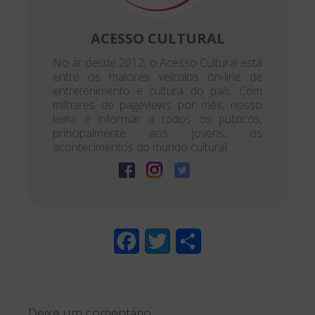
ACESSO CULTURAL
No ar desde 2012, o Acesso Cultural está
entre os maiores veículos on-line de
entretenimento e cultura do país. Com
milhares de pageviews por mês, nosso
lema é informar a todos os públicos,
principalmente aos jovens, os
acontecimentos do mundo cultural.
F
T
S
a
w
h
c
i
a
Deixe um comentário