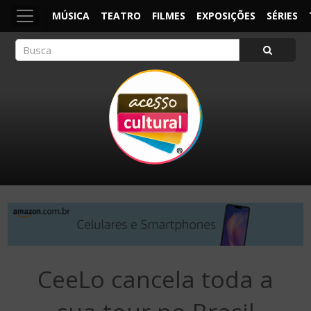
MÚSICA
TEATRO
FILMES
EXPOSIÇÕES
SÉRIES
ACESSO CULTURAL
Arte, Cultura Pop e Entretenimento
CeeLo cancela toda a