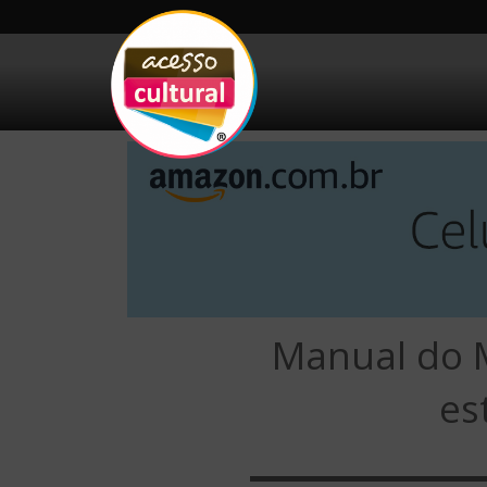
ACESSO
Arte, Cultura Pop
e Entretenimento
CULTURAL
Manual do 
es