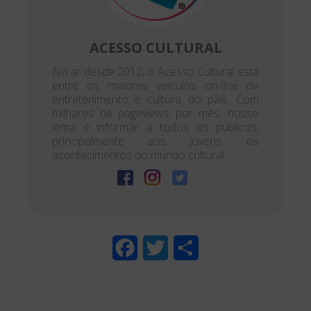
ACESSO CULTURAL
No ar desde 2012, o Acesso Cultural está
entre os maiores veículos on-line de
entretenimento e cultura do país. Com
milhares de pageviews por mês, nosso
lema é informar a todos os públicos,
principalmente aos jovens, os
acontecimentos do mundo cultural.
F
T
S
a
w
h
c
i
a