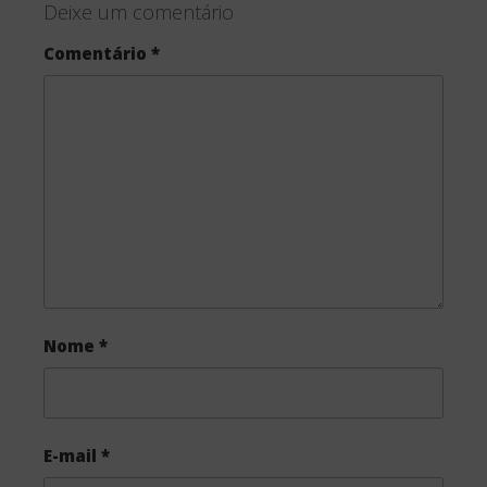
Deixe um comentário
e
t
r
Comentário
*
b
t
e
o
e
o
r
k
Nome
*
E-mail
*