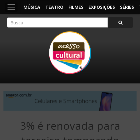
MÚSICA
TEATRO
FILMES
EXPOSIÇÕES
SÉRIES
ACESSO CULTURAL
Arte, Cultura Pop e Entretenimento
3% é renovada para