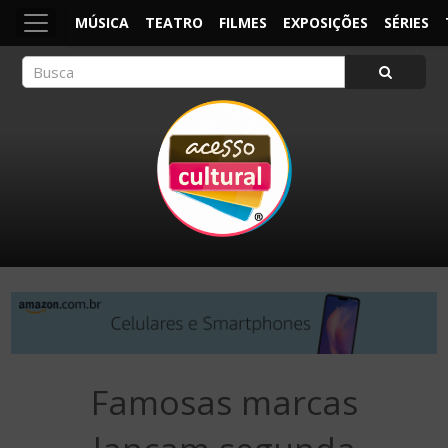
MÚSICA
TEATRO
FILMES
EXPOSIÇÕES
SÉRIES
ACESSO CULTURAL
Arte, Cultura Pop e Entretenimento
Famosas marcas