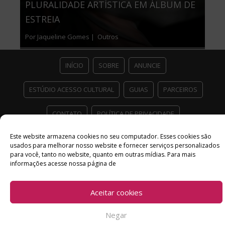
PLURALIDADE ARTÍSTICA EM ÁLBUM DE
ESTREIA
Por Jaqueline Gomes |
Outros
INÍCIO
SOBRE
ANUNCIE
ESTÚDIO ACESSO CULTURAL
GUIAS
PARCEIROS
CONTATO
POLÍTICA DE PRIVACIDADE
Facebook
Twitter
Instagram
Youtube
Este website armazena cookies no seu computador. Esses cookies são
usados ​​para melhorar nosso website e fornecer serviços personalizados
©
para você, tanto no website, quanto em outras mídias. Para mais
Copyright
2026 Acesso Cultural - Arte, Cultura Pop e Entretenimento
informações acesse nossa página de
Desenvolvido por
Del Vieira
Aceitar cookies
Negar