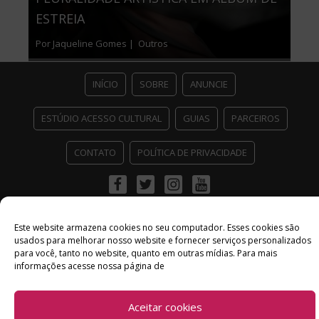
ESTREIA
Por Jaqueline Gomes |
Outros
INÍCIO
SOBRE
ANUNCIE
ESTÚDIO ACESSO CULTURAL
GUIAS
PARCEIROS
CONTATO
POLÍTICA DE PRIVACIDADE
Facebook
Twitter
Instagram
Youtube
©
Copyright
2026 Acesso Cultural - Arte, Cultura Pop e Entretenimento
Desenvolvido por
Del Vieira
Este website armazena cookies no seu computador. Esses cookies são
usados ​​para melhorar nosso website e fornecer serviços personalizados
para você, tanto no website, quanto em outras mídias. Para mais
informações acesse nossa página de
Aceitar cookies