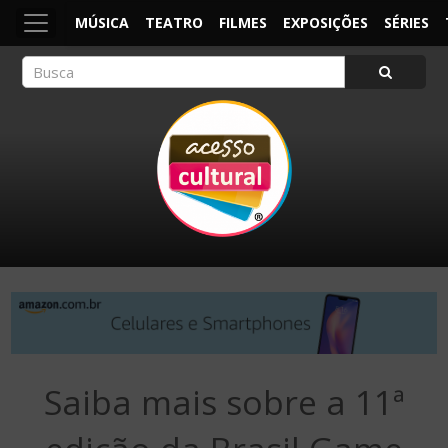
MÚSICA
TEATRO
FILMES
EXPOSIÇÕES
SÉRIES
ACESSO CULTURAL
Arte, Cultura Pop e Entretenimento
Saiba mais sobre a 11ª