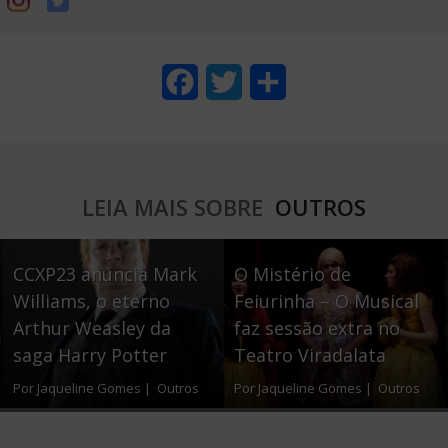
F
T
S
a
w
h
c
i
a
e
t
r
LEIA MAIS SOBRE
OUTROS
b
t
e
o
e
CCXP23 anuncia Mark
O Mistério de
o
r
Williams, o eterno
Feiurinha – O Musical
Arthur Weasley da
faz sessão extra no
k
saga Harry Potter
Teatro Viradalata
Por Jaqueline Gomes |
Outros
Por Jaqueline Gomes |
Outros