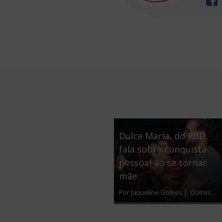
Dulce María, do RBD,
fala sobre conquista
pessoal ao se tornar
mãe
Por Jaqueline Gomes |
Outros