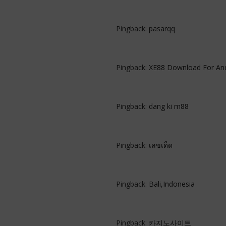
Pingback:
pasarqq
Pingback:
XE88 Download For And
Pingback:
dang ki m88
Pingback:
เลขเด็ด
Pingback:
Bali,Indonesia
Pingback:
카지노사이트