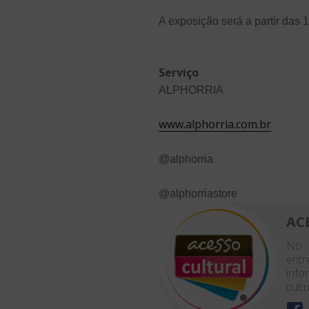
A exposição será a partir das
Serviço
ALPHORRIA
www.alphorria.com.br
@alphorria
@alphorriastore
AC
No 
entr
info
cultu