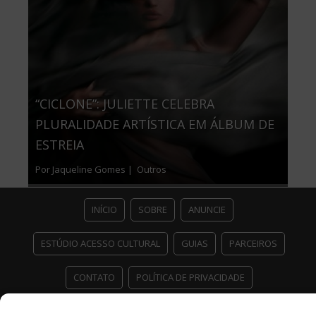
“CICLONE”: JULIETTE CELEBRA
PLURALIDADE ARTÍSTICA EM ÁLBUM DE
ESTREIA
Por Jaqueline Gomes |
Outros
INÍCIO
SOBRE
ANUNCIE
ESTÚDIO ACESSO CULTURAL
GUIAS
PARCEIROS
CONTATO
POLÍTICA DE PRIVACIDADE
Facebook
Twitter
Instagram
Youtube