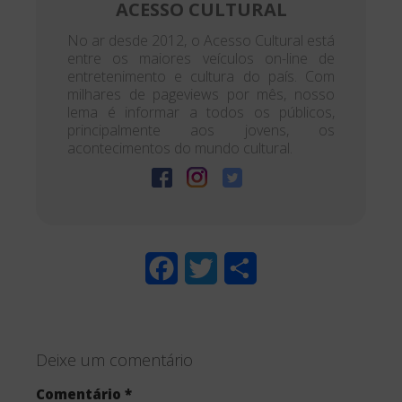
ACESSO CULTURAL
No ar desde 2012, o Acesso Cultural está
entre os maiores veículos on-line de
entretenimento e cultura do país. Com
milhares de pageviews por mês, nosso
lema é informar a todos os públicos,
principalmente aos jovens, os
acontecimentos do mundo cultural.
F
T
S
a
w
h
c
i
a
Deixe um comentário
e
t
r
Comentário
*
b
t
e