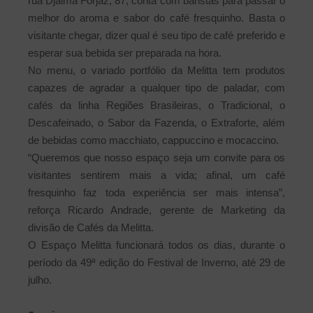
rua Djalma Forjaz, 87, conta com baristas para passar o
melhor do aroma e sabor do café fresquinho. Basta o
visitante chegar, dizer qual é seu tipo de café preferido e
esperar sua bebida ser preparada na hora.
No menu, o variado portfólio da Melitta tem produtos
capazes de agradar a qualquer tipo de paladar, com
cafés da linha Regiões Brasileiras, o Tradicional, o
Descafeinado, o Sabor da Fazenda, o Extraforte, além
de bebidas como macchiato, cappuccino e mocaccino.
“Queremos que nosso espaço seja um convite para os
visitantes sentirem mais a vida; afinal, um café
fresquinho faz toda experiência ser mais intensa”,
reforça Ricardo Andrade, gerente de Marketing da
divisão de Cafés da Melitta.
O Espaço Melitta funcionará todos os dias, durante o
período da 49ª edição do Festival de Inverno, até 29 de
julho.