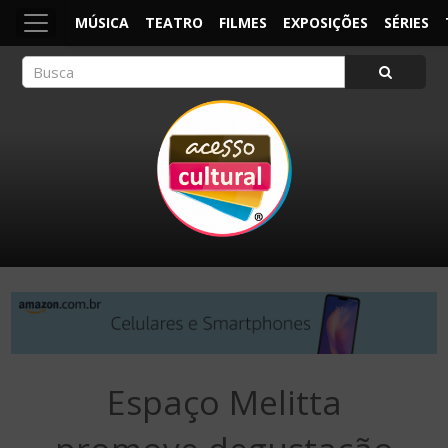
MÚSICA
TEATRO
FILMES
EXPOSIÇÕES
SÉRIES
ACESSO CULTURAL
Arte, Cultura Pop e Entretenimento
Espaço Melitta