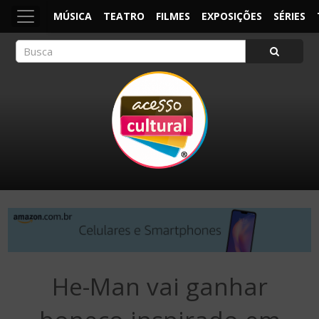
MÚSICA
TEATRO
FILMES
EXPOSIÇÕES
SÉRIES
ACESSO CULTURAL
Arte, Cultura Pop e Entretenimento
He-Man vai ganhar