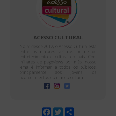
ACESSO CULTURAL
No ar desde 2012, o Acesso Cultural está
entre os maiores veículos on-line de
entretenimento e cultura do país. Com
milhares de pageviews por mês, nosso
lema é informar a todos os públicos,
principalmente aos jovens, os
acontecimentos do mundo cultural.
F
T
S