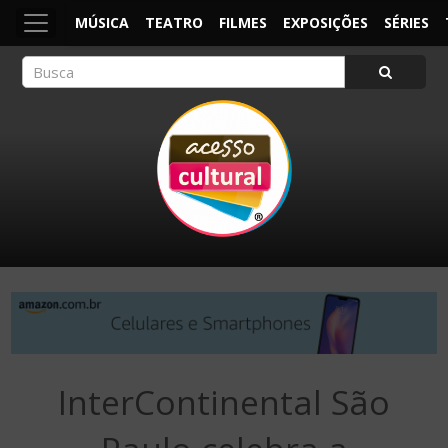
MÚSICA
TEATRO
FILMES
EXPOSIÇÕES
SÉRIES
ACESSO CULTURAL
Arte, Cultura Pop e Entretenimento
InterContinental São