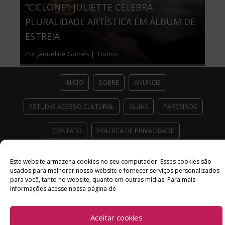
“CICLONE”: JULIETTE CELEBRA
PLURALIDADE ARTÍSTICA EM ÁLBUM DE
ESTREIA
Por Jaqueline Gomes |
Outros
INÍCIO
SOBRE
ANUNCIE
ESTÚDIO ACESSO CULTURAL
GUIAS
PARCEIROS
CONTATO
POLÍTICA DE PRIVACIDADE
Facebook
Twitter
Instagram
Youtube
Este website armazena cookies no seu computador. Esses cookies são
usados ​​para melhorar nosso website e fornecer serviços personalizados
©
Copyright
2026 Acesso Cultural - Arte, Cultura Pop e Entretenimento
para você, tanto no website, quanto em outras mídias. Para mais
Desenvolvido por
Del Vieira
informações acesse nossa página de
Aceitar cookies