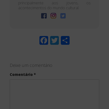
principalmente aos jovens, os
acontecimentos do mundo cultural.
F
T
S
a
w
h
c
i
a
Deixe um comentário
e
t
r
Comentário
*
b
t
e
o
e
o
r
k